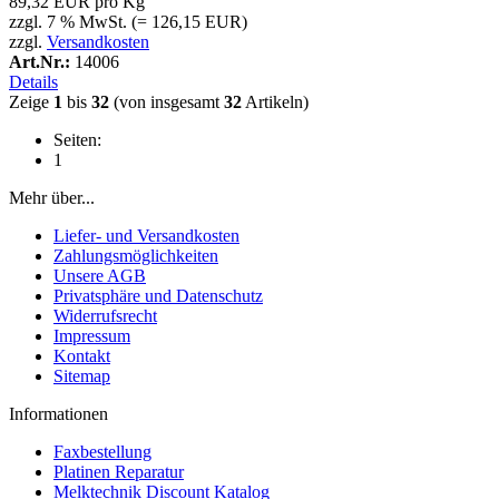
89,32 EUR pro Kg
zzgl. 7 % MwSt. (= 126,15 EUR)
zzgl.
Versandkosten
Art.Nr.:
14006
Details
Zeige
1
bis
32
(von insgesamt
32
Artikeln)
Seiten:
1
Mehr über...
Liefer- und Versandkosten
Zahlungsmöglichkeiten
Unsere AGB
Privatsphäre und Datenschutz
Widerrufsrecht
Impressum
Kontakt
Sitemap
Informationen
Faxbestellung
Platinen Reparatur
Melktechnik Discount Katalog