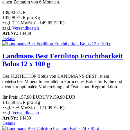
einen Zeitraum von 6 Monaten.
139,90 EUR
105,98 EUR pro Kg
zzgl. 7 % MwSt. (= 149,69 EUR)
zzgl.
Versandkosten
Art.Nr.:
14438
Details
Landmans Best Fertilitop Fruchtbarkeit
Bolus 12 x 100 g
Der FERTILITOP Bolus von LANDMANS BEST ist ein
diätetisches Mineralfuttermittel in Form eines Bolus für Kühe und
dient zur optimalen Vorbereitung auf Östrus und Reproduktion.
Ihr Preis
157,90 EUR
UVP
159,90 EUR
131,58 EUR pro Kg
zzgl. 7 % MwSt. (= 171,09 EUR)
zzgl.
Versandkosten
Art.Nr.:
14439
Details