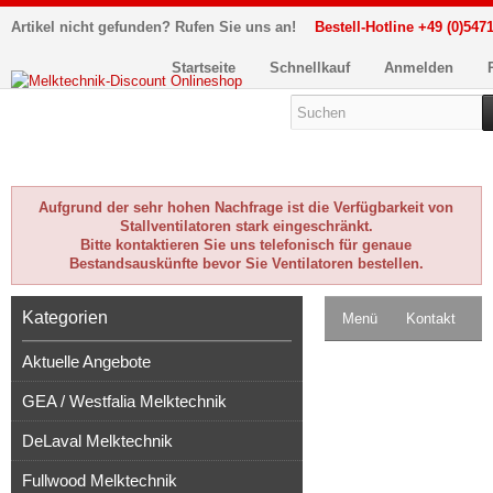
Artikel nicht gefunden? Rufen Sie uns an!
Bestell-Hotline +49 (0)5471
Startseite
Schnellkauf
Anmelden
Aufgrund der sehr hohen Nachfrage ist die Verfügbarkeit von
Stallventilatoren stark eingeschränkt.
Bitte kontaktieren Sie uns telefonisch für genaue
Bestandsauskünfte bevor Sie Ventilatoren bestellen.
Kategorien
Menü
Kontakt
Aktuelle Angebote
Impressum
GEA / Westfalia Melktechnik
Kasse
DeLaval Melktechnik
Warenkorb
0
Fullwood Melktechnik
Artikel
Merkzettel
0