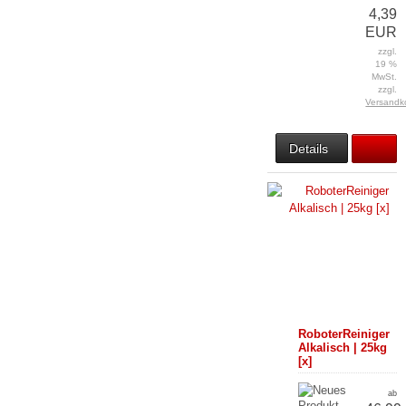
4,39
EUR
zzgl.
19 %
MwSt.
zzgl.
Versandk
Details
RoboterReiniger
Alkalisch | 25kg
[x]
ab