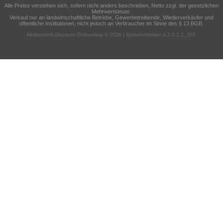
Alle Preise verstehen sich, sofern nicht anders beschrieben, Netto zzgl. der gesetzlichen
Mehrwertsteuer.
Verkauf nur an landwirtschaftliche Betriebe, Gewerbetreibende, Wiederverkäufer und
öffentliche Institutionen, nicht jedoch an Verbraucher im Sinne des § 13 BGB.
Melktechnik-Discount Onlineshop © 2026 | System-Version 4.2.0.2.2_205