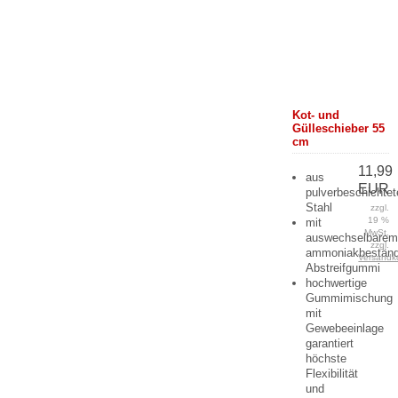
Kot- und
Gülleschieber 55
cm
11,99
aus
EUR
pulverbeschichte
Stahl
zzgl.
19 %
mit
MwSt.
auswechselbarem
zzgl.
ammoniakbestän
Versandk
Abstreifgummi
hochwertige
Gummimischung
mit
Gewebeeinlage
garantiert
höchste
Flexibilität
und