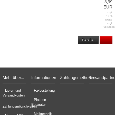
8,99
EUR
zzgl.
19 %
MwSt.
zzgl.
Versandk
Details
Mehr über...
Informationen
Zahlungsmethoden
Versandpartne
Liefer- und
Faxbestellung
Versandkosten
Platinen
Reparatur
Zahlungsmöglichkeiten
Melktechnik