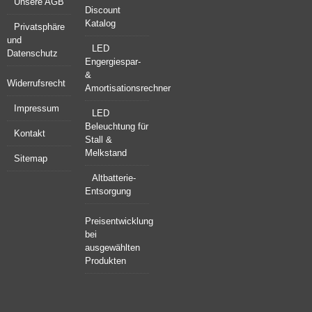
Unsere AGB
Discount
Katalog
Privatsphäre
und
LED
Datenschutz
Engergiespar-
&
Widerrufsrecht
Amortisationsrechner
Impressum
LED
Beleuchtung für
Kontakt
Stall &
Melkstand
Sitemap
Altbatterie-
Entsorgung
Preisentwicklung
bei
ausgewählten
Produkten