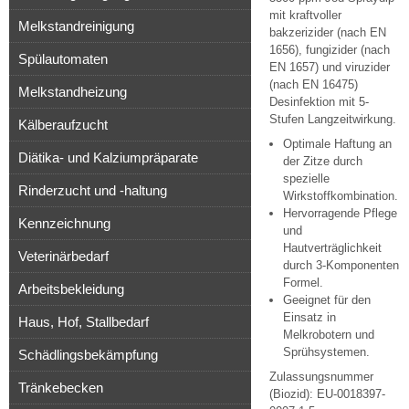
mit kraftvoller
Melkstandreinigung
bakzerizider (nach EN
1656), fungizider (nach
Spülautomaten
EN 1657) und viruzider
(nach EN 16475)
Melkstandheizung
Desinfektion mit 5-
Stufen Langzeitwirkung.
Kälberaufzucht
Optimale Haftung an
Diätika- und Kalziumpräparate
der Zitze durch
spezielle
Rinderzucht und -haltung
Wirkstoffkombination.
Hervorragende Pflege
Kennzeichnung
und
Hautverträglichkeit
Veterinärbedarf
durch 3-Komponenten
Formel.
Arbeitsbekleidung
Geeignet für den
Einsatz in
Haus, Hof, Stallbedarf
Melkrobotern und
Sprühsystemen.
Schädlingsbekämpfung
Zulassungsnummer
Tränkebecken
(Biozid): EU-0018397-