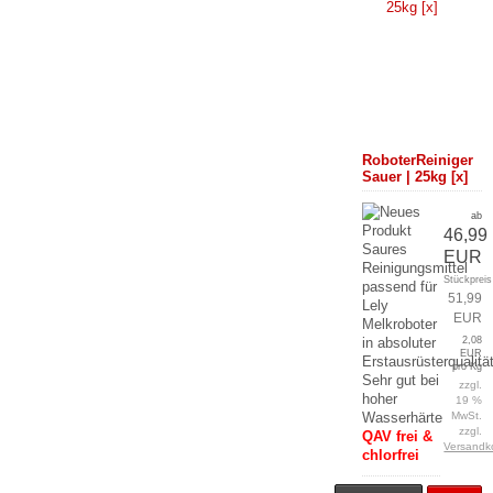
RoboterReiniger
Sauer | 25kg [x]
ab
46,99
Saures
EUR
Reinigungsmittel
Stückpreis
passend für
51,99
Lely
EUR
Melkroboter
in absoluter
2,08
EUR
Erstausrüsterqualität
pro Kg
Sehr gut bei
zzgl.
hoher
19 %
Wasserhärte
MwSt.
zzgl.
QAV frei &
Versandk
chlorfrei