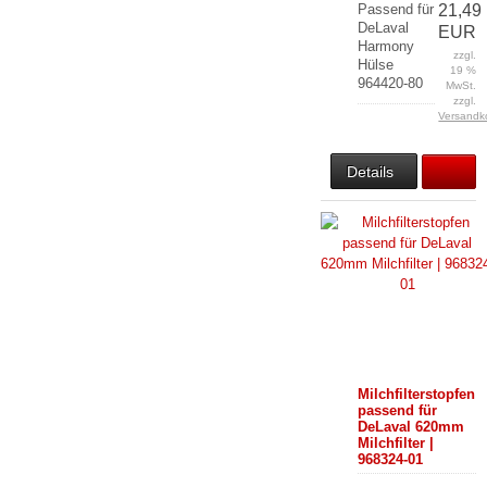
Passend für
21,49
DeLaval
EUR
Harmony
zzgl.
Hülse
19 %
964420-80
MwSt.
zzgl.
Versandk
Details
Milchfilterstopfen
passend für
DeLaval 620mm
Milchfilter |
968324-01