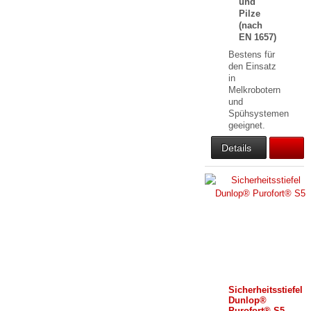
und
Pilze
(nach
EN 1657)
Bestens für
den Einsatz
in
Melkrobotern
und
Spühsystemen
geeignet.
Details
Sicherheitsstiefel
Dunlop®
Purofort® S5