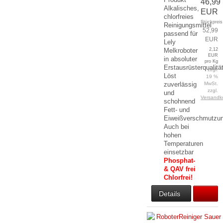
46,99
Alkalisches,
EUR
chlorfreies
Stückpreis
Reinigungsmittel
52,99
passend für
EUR
Lely
Melkroboter
2,12
EUR
in absoluter
pro Kg
Erstausrüsterqualitä
zzgl.
Löst
19 %
zuverlässig
MwSt.
zzgl.
und
Versandk
schohnend
Fett- und
Eiweißverschmutzu
Auch bei
hohen
Temperaturen
einsetzbar
Phosphat-
& QAV frei
Chlorfrei!
Details