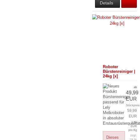
Details
Roboter
Bürstenreiniger |
24kg [x]
ab
49,99
Bürstenreiniger
EUR
passend für
Stückpreis
Lely
59,99
Melkroboter
EUR
in absoluter
Erstausrüsterqualitä
2,50
EUR
pro Kg
zzgl.
Dieses
19 %