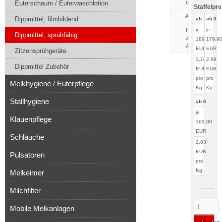
drucken
Euterschaum / Euterwaschlotion
Staffelpre
Dippmittel, filmbildend
ab 1
ab 3
Frage
je
je
Dippmittel, sprühfähig
zu
189,90
179,9
Artikel
EUR
EUR
Zitzensprühgeräte
3,16
2,99
Dippmittel Zubehör
EUR
EUR
pro
pro
Melkhygiene / Euterpflege
Kg
Kg
Stallhygiene
ab 6
je
Klauenpflege
169,90
EUR
Schläuche
2,83
EUR
Pulsatoren
pro
Kg
Melkeimer
Milchfilter
Mobile Melkanlagen