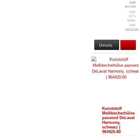
EUR
pro Liter
zzgl.
19 %
MwSt.
zzgl.
Versandk
Details
Kunststoff
Melkbecherhülse
passend DeLaval
Harmony,
schwarz |
964420-80