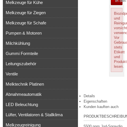
In de
Melkzeuge für Kühe
Melkzeuge für Ziegen
Biozidp
und
Melkzeuge für Schafe
Reinigu
vorsicht
Pumpen & Motoren
verwen
Vor
Gebrau
Milchkühlung
stets
Etikett
Gummi Formteile
und
Produkt
Leitungszubehör
lesen.
Ventile
Melktechnik Platinen
Abnahmeautomatik
Details
Eigenschaften
LED Beleuchtung
Kunden kauften auch
Lüfter, Ventilatoren & Stallklima
PRODUKTBESCHREIBU
Melkzeugreinigung
5500 ppm Jod-Spraydip