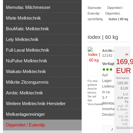
Memolac Milchmesser
Startseite
Dippmittel /
Artikel
Euterdip
Dippmittel,
Miele Melktechnik
sprühfähig
Iodex | 60 kg
BouMatic Melktechnik
Iodex | 60 kg
Lely Melktechnik
Full-Laval Melktechnik
Art.Nr.:
ab
12142
169,
NuPulse Melktechnik
Verfügbarkeit:
EUR
Waikato Melktechnik
Auf
Stückpreis
Lager
Milkrite Zitzengummis
Für eine
189,90
größere
Lieferung
EUR
Ansicht
in ca.
Ambic Melktechnik
klicken
3,17
Sie auf
3-7
EUR pro
das
Kg
Weitere Melktechnik-Hersteller
Werktagen
Vorschaubild
zzgl. 19
innerhalb
% MwSt.
(=
Melkanlagenreiniger
Deutschlands
202,18
EUR)
zzgl.
Dippmittel / Euterdip
Versandkos
Artikeldatenbl