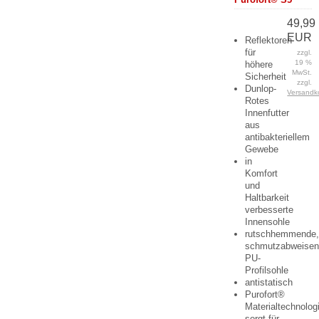
49,99
EUR
Reflektoren
für
zzgl.
19 %
höhere
MwSt.
Sicherheit
zzgl.
Dunlop-
Versandk
Rotes
Innenfutter
aus
antibakteriellem
Gewebe
in
Komfort
und
Haltbarkeit
verbesserte
Innensohle
rutschhemmende
schmutzabweise
PU-
Profilsohle
antistatisch
Purofort®
Materialtechnolog
sorgt für