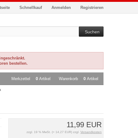
tseite
Schnellkauf
Anmelden
Registrieren
Suchen
eingeschränkt.
oren bestellen.
Merkzettel
0
Artikel
Warenkorb
0
Artikel
k
11,99 EUR
zzgl. 19 % MwSt. (= 14,27 EUR) zzgl.
Versandkosten