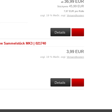
36,99 EUR
ab
45,99 EUR
Stückpreis
7,67 EUR pro Rolle
zzgl. 19 % MwSt. zzgl.
Versandkosten
Details
low Sammelstück MK3 | 021740
3,99 EUR
zzgl. 19 % MwSt. zzgl.
Versandkosten
Details