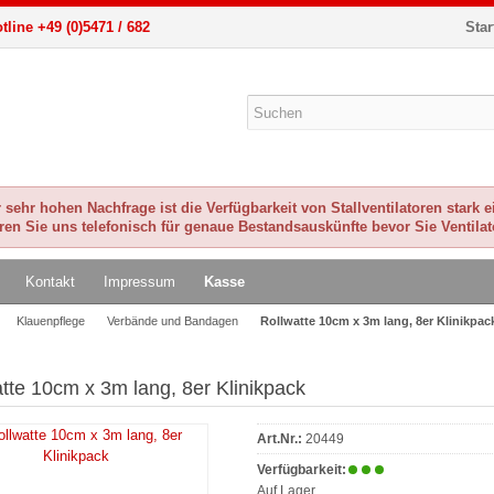
tline +49 (0)5471 / 682
Star
sehr hohen Nachfrage ist die Verfügbarkeit von Stallventilatoren stark 
eren Sie uns telefonisch für genaue Bestandsauskünfte bevor Sie Ventilat
Kontakt
Impressum
Kasse
Klauenpflege
Verbände und Bandagen
Rollwatte 10cm x 3m lang, 8er Klinikpac
tte 10cm x 3m lang, 8er Klinikpack
Art.Nr.:
20449
Verfügbarkeit:
Auf Lager