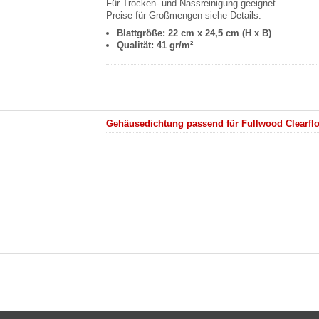
Für Trocken- und Nassreinigung geeignet.
Preise für Großmengen siehe Details.
Blattgröße: 22 cm x 24,5 cm (H x B)
Qualität: 41 gr/m²
Gehäusedichtung passend für Fullwood Clearf