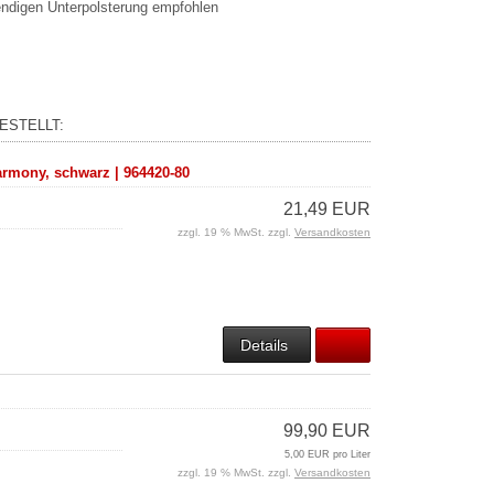
endigen Unterpolsterung empfohlen
ESTELLT:
rmony, schwarz | 964420-80
21,49 EUR
zzgl. 19 % MwSt. zzgl.
Versandkosten
Details
99,90 EUR
5,00 EUR pro Liter
zzgl. 19 % MwSt. zzgl.
Versandkosten