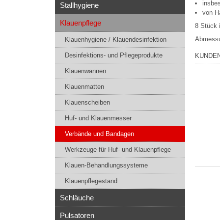
insbe
Stallhygiene
von H
Klauenpflege
8 Stück 
Abmessu
Klauenhygiene / Klauendesinfektion
Desinfektions- und Pflegeprodukte
KUNDEN
Klauenwannen
Klauenmatten
Klauenscheiben
Huf- und Klauenmesser
Verbände und Bandagen
Werkzeuge für Huf- und Klauenpflege
Klauen-Behandlungssysteme
Klauenpflegestand
Schläuche
Pulsatoren