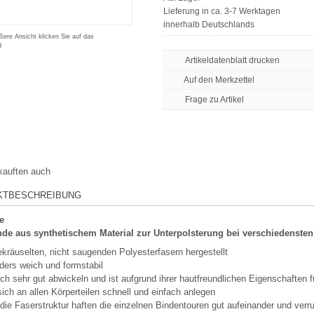
Lieferung in ca. 3-7 Werktagen
innerhalb Deutschlands
ßere Ansicht klicken Sie auf das
d
Artikeldatenblatt drucken
Frage zu Artikel
kauften auch
KTBESCHREIBUNG
e
nde aus synthetischem Material zur Unterpolsterung bei verschiedenste
kräuselten, nicht saugenden Polyesterfasern hergestellt
ders weich und formstabil
ich sehr gut abwickeln und ist aufgrund ihrer hautfreundlichen Eigenschaften 
sich an allen Körperteilen schnell und einfach anlegen
die Faserstruktur haften die einzelnen Bindentouren gut aufeinander und verr