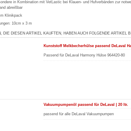
sondere in Kombination mit VetLastic bei Klauen- und Hufverbänden zur notw
and abreißbar
im Klinikpack
ngen: 10cm x 3 m
, DIE DIESEN ARTIKEL KAUFTEN, HABEN AUCH FOLGENDE ARTIKEL B
Kunststoff Melkbecherhülse passend DeLaval Ha
Passend für DeLaval Harmony Hülse 964420-80
Vakuumpumpenöl passend für DeLaval | 20 ltr.
passend für alle DeLaval Vakuumpumpen