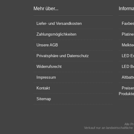
Mehr über...
Inform
Liefer- und Versandkosten
Faxbes
Zahlungsmöglichkeiten
Platin
Unsere AGB
Melkte
Privatsphäre und Datenschutz
LED En
Widerrufsrecht
LED Be
Impressum
Altbat
Kontakt
Preise
Produkt
Sitemap
Alle P
Verkauf nur an landwirtschaftliche