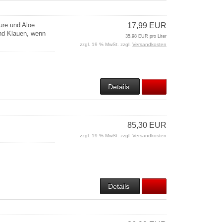
ure und Aloe
17,99 EUR
und Klauen, wenn
35,98 EUR pro Liter
zzgl. 19 % MwSt. zzgl.
Versandkosten
Details
85,30 EUR
zzgl. 19 % MwSt. zzgl.
Versandkosten
Details