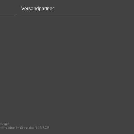
Versandpartner
steuer.
 Verbraucher im Sinne des § 13 BGB.