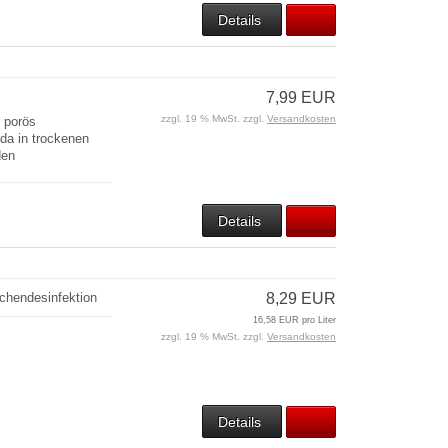
Details
7,99 EUR
zzgl. 19 % MwSt. zzgl.
Versandkosten
 porös
da in trockenen
den
Details
ächendesinfektion
8,29 EUR
16,58 EUR pro Liter
zzgl. 19 % MwSt. zzgl.
Versandkosten
Details