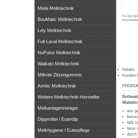
Miele Melktechnik
Für eine grö
BouMatic Melktechnik
Vorschaubil
Lely Melktechnik
Full-Laval Melktechnik
NuPulse Melktechnik
Waikato Melktechnik
Details
Milkrite Zitzengummis
Kunden 
Ambic Melktechnik
PRODU
Weitere Melktechnik-Hersteller
Rollwatt
Wattebi
Melkanlagenreiniger
aus ge
beson
Dippmittel / Euterdip
läßt s
lässt 
Melkhygiene / Euterpflege
durch 