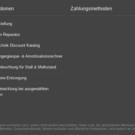
ationen
Zahlungsmethoden
tellung
en Reparatur
chnik Discount Katalog
gergiespar- & Amortisationsrechner
leuchtung für Stall & Melkstand
terie-Entsorgung
ntwicklung bei ausgewählten
en
reise verstehen sich, sofern nicht anders beschrieben, Netto zzgl. der gesetzlichen Mehrwert
 Betriebe, Gewerbetreibende, Wiederverkäufer und öffentliche Institutionen, nicht jedoch an