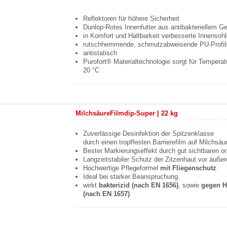
Reflektoren für höhere Sicherheit
Dunlop-Rotes Innenfutter aus antibakteriellem 
in Komfort und Haltbarkeit verbesserte Innensoh
rutschhemmende, schmutzabweisende PU-Profil
antistatisch
Purofort® Materialtechnologie sorgt für Temperatu
20 °C
MilchsäureFilmdip-Super | 22 kg
Zuverlässige Desinfektion der Spitzenklasse
durch einen tropffesten Barrierefilm auf Milchsäu
Bester Markierungseffekt durch gut sichtbaren o
Langzeitstabiler Schutz der Zitzenhaut vor äuße
Hochwertige Pflegeformel
mit Fliegenschutz
.
Ideal bei starker Beanspruchung.
wirkt
bakterizid (nach EN 1656)
, sowie
gegen H
(nach EN 1657)