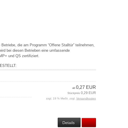
e Betriebe, die am Programm “Offene Stalltür” teilnehmen,
wird bei diesen Betrieben eine umfassende
MP+ und QS zertifiziert.
ESTELLT:
0,27 EUR
ab
0,29 EUR
Stückpreis
zzgl. 19 % MwSt. zzgl.
Versandkosten
Details