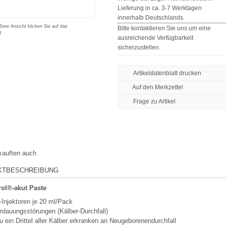
Lieferung in ca. 3-7 Werktagen
innerhalb Deutschlands.
ßere Ansicht klicken Sie auf das
Bitte kontaktieren Sie uns um eine
d
ausreichende Verfügbarkeit
sicherzustellen.
Artikeldatenblatt drucken
Frage zu Artikel
kauften auch
KTBESCHREIBUNG
rol®-akut Paste
-Injektoren je 20 ml/Pack
rdauungsstörungen (Kälber-Durchfall)
 ein Drittel aller Kälber erkranken an Neugeborenendurchfall