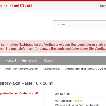
tline +49 (0)5471 / 682
Star
sehr hohen Nachfrage ist die Verfügbarkeit von Stallventilatoren stark 
eren Sie uns telefonisch für genaue Bestandsauskünfte bevor Sie Ventilat
Kontakt
Impressum
Kasse
Diätika- und Kalziumpräparate
Kälberdurchfall
Oregastrol®-akut Paste | 6 x 20 m
trol®-akut Paste | 6 x 20 ml
Art.Nr.:
20113
Verfügbarkeit:
Wenige auf Lager / ist nachbestellt