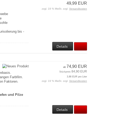
49,99 EUR
zzgl. 19 % MwSt. zzgl.
Versandkosten
Gewebe
le
sohle
risolierung bis -
Details
74,90 EUR
ab
84,90 EUR
Stückpreis
rebasis.
rangen Farbfilm.
3,86 EUR pro Liter
ren Faktoren.
zzgl. 19 % MwSt. zzgl.
Versandkosten
efen und Pilze
Details