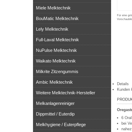
Miele Melktechnik
Für eine grö
BouMatic Melktechnik
Vorschaubil
Lely Melktechnik
Full-Laval Melktechnik
NuPulse Melktechnik
Waikato Melktechnik
Milkrite Zitzengummis
Ambic Melktechnik
Details
Kunden 
Weitere Melktechnik-Hersteller
PRODU
Melkanlagenreiniger
Oregast
Dippmittel / Euterdip
6 Oral
bei Ve
Melkhygiene / Euterpflege
nahezu