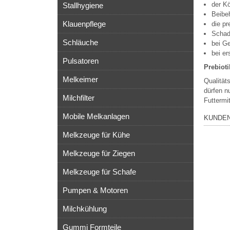
der Kö
Stallhygiene
Beibeh
Klauenpflege
die pr
Schad
Schläuche
bei G
bei er
Pulsatoren
Prebiot
Melkeimer
Qualität
dürfen n
Milchfilter
Futtermi
Mobile Melkanlagen
KUNDEN
Melkzeuge für Kühe
Melkzeuge für Ziegen
Melkzeuge für Schafe
Pumpen & Motoren
Milchkühlung
Gummi Formteile