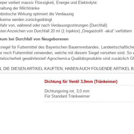
rper verliert massiv Flüssigkeit, Energie und Elektrolyte
altung der Milchtränke
ebiotische Wirkung optimiert die Verdauung
keime werden zurückgedrängt
efahr von, während oder nach Verdauungsstörungen (Durchfall)
sten Anzeichen von Durchfall 20 ml (1 Injektor) „Oregastrol® -akut“ verfüttern
ikum bei Durchfall von Neugeborenen
ssiegel für Futtermittel des Bayerischen Bauernverbandes. Landwirtschaftlich
ur noch Futtermittel verwenden, welche mit diesem Siegel versehen sind. So 
ttelsicherheit gewährleistet! Agrochemica Qualitätsprodukte sind zusätzlich G
, DIE DIESEN ARTIKEL KAUFTEN, HABEN AUCH FOLGENDE ARTIKEL B
Dichtung für Ventil 3,0mm (Tränkeimer)
Dichtungsring rot, 3,0 mm
Für Standard Tränkeeimer