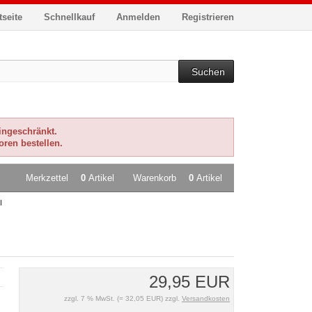
tseite
Schnellkauf
Anmelden
Registrieren
Suchen
eingeschränkt.
oren bestellen.
Merkzettel
0
Artikel
Warenkorb
0
Artikel
l
29,95 EUR
zzgl. 7 % MwSt. (= 32,05 EUR) zzgl.
Versandkosten