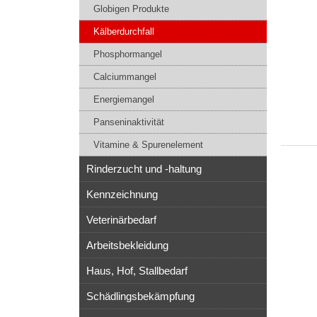
Globigen Produkte
Kälberdurchfall
Phosphormangel
Calciummangel
Energiemangel
Panseninaktivität
Vitamine & Spurenelement
Rinderzucht und -haltung
Kennzeichnung
Veterinärbedarf
Arbeitsbekleidung
Haus, Hof, Stallbedarf
Schädlingsbekämpfung