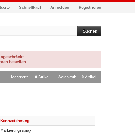
tseite
Schnellkauf
Anmelden
Registrieren
Suchen
eingeschränkt.
oren bestellen.
Merkzettel
0
Artikel
Warenkorb
0
Artikel
Kennzeichnung
Markierungsspray