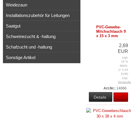
Weidezaun
Installationszubehör für Leitungen
Saatgut
PVC-Gewebe-
Milchschlauch 9
x 15 x 3 mm
Schweinezucht & -haltung
2,69
Schafzucht und -haltung
EUR
Sonstige Artikel
zzgl.
19 %
MwSt.
(= 3,20
EUR)
zzgl.
Versandk
Art.Nr.:
14066
Details