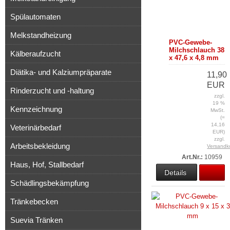
Spülautomaten
Melkstandheizung
PVC-Gewebe-
Milchschlauch 38
Kälberaufzucht
x 47,6 x 4,8 mm
Diätika- und Kalziumpräparate
11,90
EUR
Rinderzucht und -haltung
zzgl.
19 %
Kennzeichnung
MwSt.
(=
14,16
Veterinärbedarf
EUR)
zzgl.
Arbeitsbekleidung
Versandk
Art.Nr.:
10959
Haus, Hof, Stallbedarf
Details
Schädlingsbekämpfung
Tränkebecken
Suevia Tränken