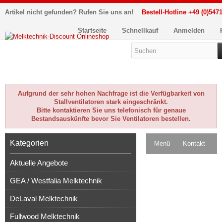
Artikel nicht gefunden? Rufen Sie uns an!
Bestell-Hotline +49 (0)5471
Startseite
Schnellkauf
Anmelden
Aufgrund der sehr hohen Nachfrage ist die Verfügbarkeit von
Stallventilatoren stark eingeschränkt.
Bitte kontaktieren Sie uns telefonisch für genaue
Bestandsauskünfte bevor Sie Ventilatoren bestellen.
Kategorien
Menü
Kontakt
Aktuelle Angebote
Impressum
GEA / Westfalia Melktechnik
Kasse
DeLaval Melktechnik
Warenkorb
0
Fullwood Melktechnik
Artikel
Merkzettel
0