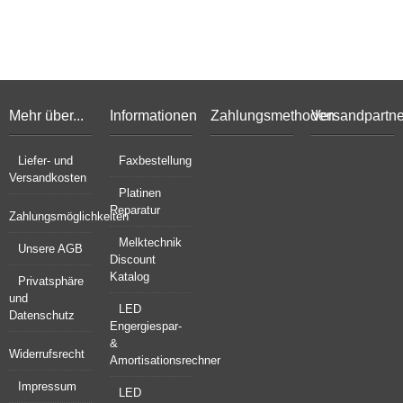
Mehr über...
Informationen
Zahlungsmethoden
Versandpartne
Liefer- und
Faxbestellung
Versandkosten
Platinen
Reparatur
Zahlungsmöglichkeiten
Melktechnik
Unsere AGB
Discount
Katalog
Privatsphäre
und
LED
Datenschutz
Engergiespar-
&
Widerrufsrecht
Amortisationsrechner
Impressum
LED