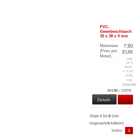
PVC-
Gewebeschlauch
30 x 38 x 4 mm
Meterware
7,90
(Preis pro
EUR
Meter)
zzgl.
19 %
MwSt.
(= 9,40
EUR)
zzgl.
Versandk
Art.Nr.:
10958
Details
Zeige
1
bis
6
(von
insgesamt
6
Artikeln)
Seiten:
1