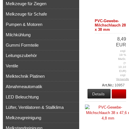
Melkzeuge für Ziegen
Melkzeuge für Schafe
PVC-Gewebe-
Pumpen & Motoren
Milchschlauch 28
x 38 mm
Milchkühlung
8,49
EUR
Gummi Formteile
zzgl.
Leitungszubehör
19 %
MwSt.
(=
Ventile
10,10
EUR)
zzgl.
Melktechnik Platinen
Versandk
Art.Nr.:
10957
Abnahmeautomatik
Details
LED Beleuchtung
Lüfter, Ventilatoren & Stallklima
Melkzeugreinigung
Melkstandreinigung