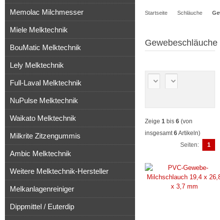
Memolac Milchmesser
Startseite
Schläuche
Ge
Artikel
Miele Melktechnik
Gewebeschläuche
BouMatic Melktechnik
Lely Melktechnik
Full-Laval Melktechnik
NuPulse Melktechnik
Waikato Melktechnik
Zeige
1
bis
6
(von
insgesamt
6
Artikeln)
Milkrite Zitzengummis
Seiten:
1
Ambic Melktechnik
Weitere Melktechnik-Hersteller
Melkanlagenreiniger
Dippmittel / Euterdip