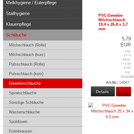
Melkhygiene / Euterpflege
Stallhygiene
PVC-Gewebe-
Milchschlauch
Klauenpflege
19,4 x 26,8 x 3,7
mm
Schläuche
5,79
EUR
Milchschlauch (Rolle)
zzgl.
Milchschlauch (kurz)
19 %
MwSt.
Pulsschlauch (Rolle)
(= 6,89
EUR)
zzgl.
Pulsschlauch (kurz)
Versandk
Art.Nr.:
14067
Gewebeschläuche
Details
Spiralschläuche
Sonstige Schläuche
Wasserschläuche
Spüldüsen
Euterbrausen