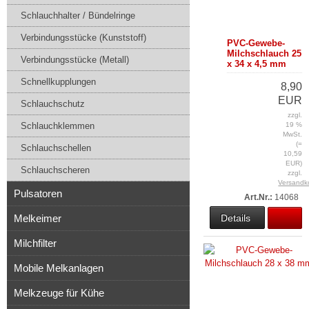
Schlauchhalter / Bündelringe
Verbindungsstücke (Kunststoff)
PVC-Gewebe-
Milchschlauch 25
Verbindungsstücke (Metall)
x 34 x 4,5 mm
Schnellkupplungen
8,90
EUR
Schlauchschutz
zzgl.
Schlauchklemmen
19 %
MwSt.
(=
Schlauchschellen
10,59
EUR)
Schlauchscheren
zzgl.
Versandk
Pulsatoren
Art.Nr.:
14068
Melkeimer
Details
Milchfilter
Mobile Melkanlagen
Melkzeuge für Kühe