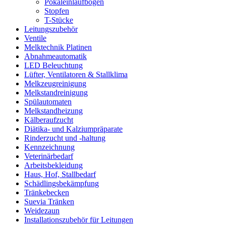
Pokaleinlaufbögen
Stopfen
T-Stücke
Leitungszubehör
Ventile
Melktechnik Platinen
Abnahmeautomatik
LED Beleuchtung
Lüfter, Ventilatoren & Stallklima
Melkzeugreinigung
Melkstandreinigung
Spülautomaten
Melkstandheizung
Kälberaufzucht
Diätika- und Kalziumpräparate
Rinderzucht und -haltung
Kennzeichnung
Veterinärbedarf
Arbeitsbekleidung
Haus, Hof, Stallbedarf
Schädlingsbekämpfung
Tränkebecken
Suevia Tränken
Weidezaun
Installationszubehör für Leitungen