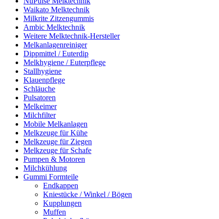
NuPulse Melktechnik
Waikato Melktechnik
Milkrite Zitzengummis
Ambic Melktechnik
Weitere Melktechnik-Hersteller
Melkanlagenreiniger
Dippmittel / Euterdip
Melkhygiene / Euterpflege
Stallhygiene
Klauenpflege
Schläuche
Pulsatoren
Melkeimer
Milchfilter
Mobile Melkanlagen
Melkzeuge für Kühe
Melkzeuge für Ziegen
Melkzeuge für Schafe
Pumpen & Motoren
Milchkühlung
Gummi Formteile
Endkappen
Kniestücke / Winkel / Bögen
Kupplungen
Muffen