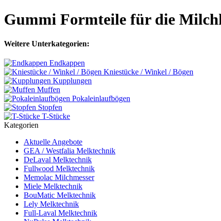
Gummi Formteile für die Milch
Weitere Unterkategorien:
Endkappen
Kniestücke / Winkel / Bögen
Kupplungen
Muffen
Pokaleinlaufbögen
Stopfen
T-Stücke
Kategorien
Aktuelle Angebote
GEA / Westfalia Melktechnik
DeLaval Melktechnik
Fullwood Melktechnik
Memolac Milchmesser
Miele Melktechnik
BouMatic Melktechnik
Lely Melktechnik
Full-Laval Melktechnik