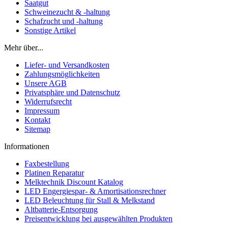
Saatgut
Schweinezucht & -haltung
Schafzucht und -haltung
Sonstige Artikel
Mehr über...
Liefer- und Versandkosten
Zahlungsmöglichkeiten
Unsere AGB
Privatsphäre und Datenschutz
Widerrufsrecht
Impressum
Kontakt
Sitemap
Informationen
Faxbestellung
Platinen Reparatur
Melktechnik Discount Katalog
LED Engergiespar- & Amortisationsrechner
LED Beleuchtung für Stall & Melkstand
Altbatterie-Entsorgung
Preisentwicklung bei ausgewählten Produkten