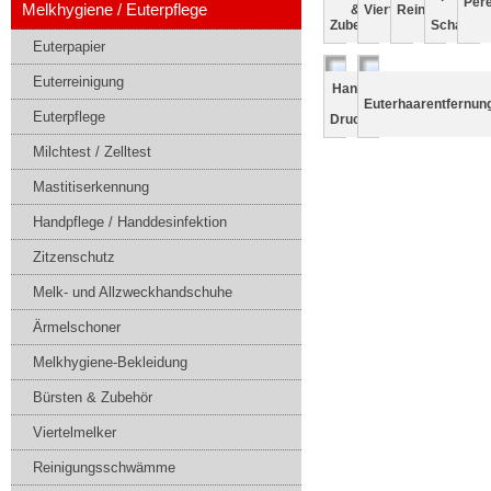
Per
Melkhygiene / Euterpflege
&
Viertelmelker
Reinigungss
&
Zubehör
Schauml
Euterpapier
Euterreinigung
Handspritzen
Euterhaarentfernun
/
Euterpflege
Druckspritzen
Milchtest / Zelltest
Mastitiserkennung
Handpflege / Handdesinfektion
Zitzenschutz
Melk- und Allzweckhandschuhe
Ärmelschoner
Melkhygiene-Bekleidung
Bürsten & Zubehör
Viertelmelker
Reinigungsschwämme