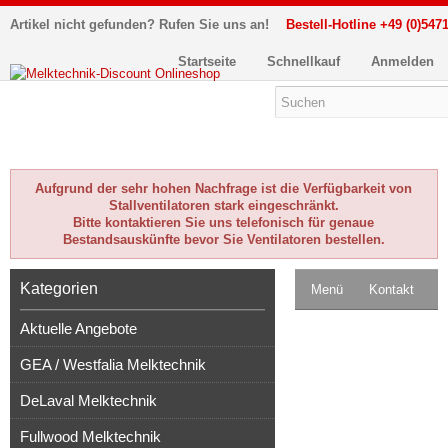
Artikel nicht gefunden? Rufen Sie uns an!
Bestell-Hotline +49 (0)5471
Startseite
Schnellkauf
Anmelden
Aufgrund der sehr hohen Nachfrage ist die Verfügbarkeit von
Stallventilatoren stark eingeschränkt.
Bitte kontaktieren Sie uns telefonisch für genaue
Bestandsauskünfte bevor Sie Ventilatoren bestellen.
Kategorien
Menü
Kontakt
Aktuelle Angebote
Impressum
GEA / Westfalia Melktechnik
Kasse
DeLaval Melktechnik
Warenkorb
0
Fullwood Melktechnik
Artikel
Merkzettel
0