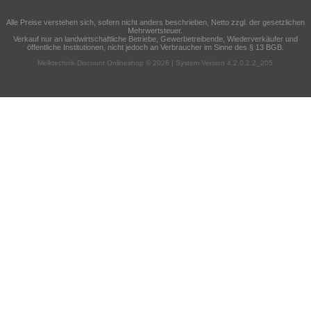
Alle Preise verstehen sich, sofern nicht anders beschrieben, Netto zzgl. der gesetzlichen
Mehrwertsteuer.
Verkauf nur an landwirtschaftliche Betriebe, Gewerbetreibende, Wiederverkäufer und
öffentliche Institutionen, nicht jedoch an Verbraucher im Sinne des § 13 BGB.
Melktechnik-Discount Onlineshop © 2026 | System-Version 4.2.0.2.2_205