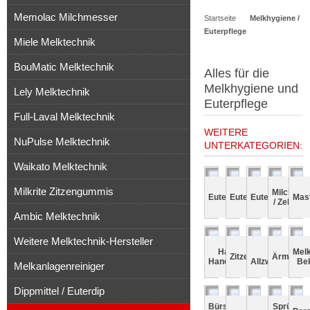
Memolac Milchmesser
Startseite
Melkhygiene /
Artikel
Euterpflege
Miele Melktechnik
BouMatic Melktechnik
Alles für die
Melkhygiene und
Lely Melktechnik
Euterpflege
Full-Laval Melktechnik
WEITERE
NuPulse Melktechnik
UNTERKATEGORIEN:
Waikato Melktechnik
Milkrite Zitzengummis
Milchtest
Euterpapier
Euterreinigung
Euterpflege
Mas
/ Zelltest
Ambic Melktechnik
Weitere Melktechnik-Hersteller
Handpflege /
Melk- un
Mel
Zitzenschutz
Ärmelsch
Handdesinfektion
Allzweckhand
Be
Melkanlagenreiniger
Dippmittel / Euterdip
Bürsten
Sprühbr