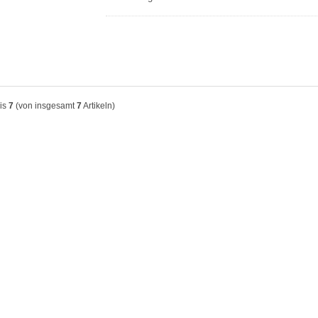
is
7
(von insgesamt
7
Artikeln)