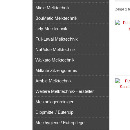
Miele Melktechnik
Zeige
1
b
BouMatic Melktechnik
Lely Melktechnik
Full-Laval Melktechnik
NuPulse Melktechnik
Waikato Melktechnik
Milkrite Zitzengummis
Ambic Melktechnik
Weitere Melktechnik-Hersteller
Melkanlagenreiniger
Dippmittel / Euterdip
Melkhygiene / Euterpflege