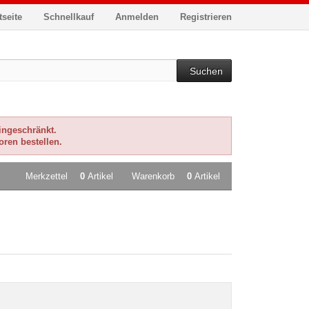
tseite
Schnellkauf
Anmelden
Registrieren
Suchen
eingeschränkt.
oren bestellen.
Merkzettel
0
Artikel
Warenkorb
0
Artikel