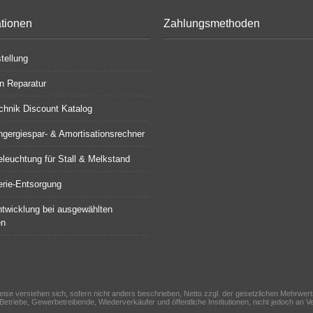
ationen
Zahlungsmethoden
tellung
en Reparatur
chnik Discount Katalog
gergiespar- & Amortisationsrechner
leuchtung für Stall & Melkstand
terie-Entsorgung
ntwicklung bei ausgewählten
en
reise verstehen sich, sofern nicht anders beschrieben, Netto zzgl. der gesetzlichen Mehrwert
 Betriebe, Gewerbetreibende, Wiederverkäufer und öffentliche Institutionen, nicht jedoch an