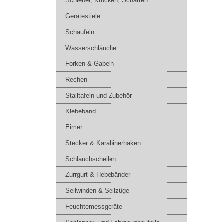
Schieber, Krücken, Scharren
Gerätestiele
Schaufeln
Wasserschläuche
Forken & Gabeln
Rechen
Stalltafeln und Zubehör
Klebeband
Eimer
Stecker & Karabinerhaken
Schlauchschellen
Zurrgurt & Hebebänder
Seilwinden & Seilzüge
Feuchtemessgeräte