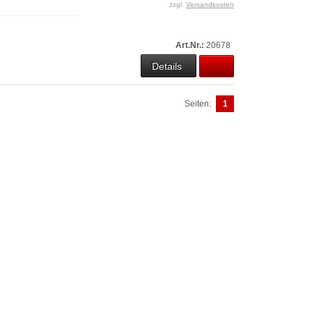
zzgl.
Versandkosten
Art.Nr.:
20678
Details
Seiten:
1