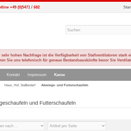
tline +49 (0)5471 / 682
Star
sehr hohen Nachfrage ist die Verfügbarkeit von Stallventilatoren stark 
eren Sie uns telefonisch für genaue Bestandsauskünfte bevor Sie Ventilat
Kontakt
Impressum
Kasse
Haus, Hof, Stallbedarf
Abwiege- und Futterschaufeln
geschaufeln und Futterschaufeln