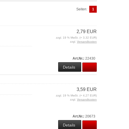
Seiten:
1
2,79 EUR
zzgl. 19 % MwSt. (= 3,32 EUR)
zzgl.
Versandkosten
Art.Nr.:
22430
Details
3,59 EUR
zzgl. 19 % MwSt. (= 4,27 EUR)
zzgl.
Versandkosten
Art.Nr.:
20673
Details