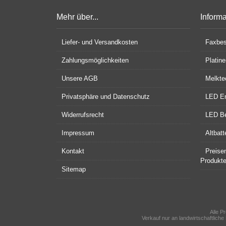
Mehr über...
Inform
Liefer- und Versandkosten
Faxbes
Zahlungsmöglichkeiten
Platin
Unsere AGB
Melkte
Privatsphäre und Datenschutz
LED En
Widerrufsrecht
LED Be
Impressum
Altbat
Kontakt
Preise
Produkt
Sitemap
Alle P
Verkauf nur an landwirtschaftliche