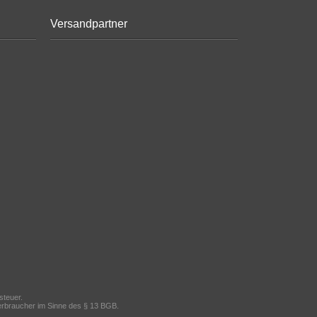
Versandpartner
steuer.
 Verbraucher im Sinne des § 13 BGB.