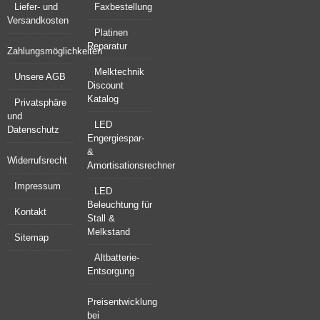
Liefer- und
Faxbestellung
Versandkosten
Platinen
Reparatur
Zahlungsmöglichkeiten
Melktechnik
Unsere AGB
Discount
Katalog
Privatsphäre
und
LED
Datenschutz
Engergiespar-
&
Widerrufsrecht
Amortisationsrechner
Impressum
LED
Beleuchtung für
Kontakt
Stall &
Melkstand
Sitemap
Altbatterie-
Entsorgung
Preisentwicklung
bei