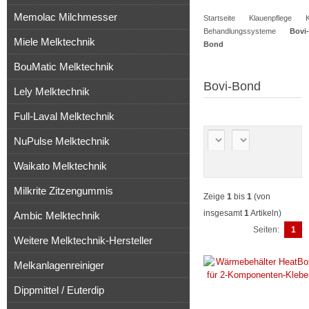
Memolac Milchmesser
Startseite
Klauenpflege
Artikel
Behandlungssysteme
Bovi-
Miele Melktechnik
Bond
BouMatic Melktechnik
Bovi-Bond
Lely Melktechnik
Full-Laval Melktechnik
NuPulse Melktechnik
Waikato Melktechnik
Milkrite Zitzengummis
Zeige
1
bis
1
(von
insgesamt
1
Artikeln)
Ambic Melktechnik
Seiten:
1
Weitere Melktechnik-Hersteller
Melkanlagenreiniger
Dippmittel / Euterdip