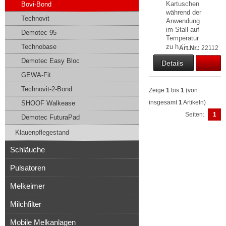
Kartuschen
Bovi-Bond
während der
Technovit
Anwendung
im Stall auf
Demotec 95
Temperatur
Technobase
zu halten.
Art.Nr.:
22112
Demotec Easy Bloc
Details
GEWA-Fit
Technovit-2-Bond
Zeige
1
bis
1
(von
insgesamt
1
Artikeln)
SHOOF Walkease
Seiten:
1
Demotec FuturaPad
Klauenpflegestand
Schläuche
Pulsatoren
Melkeimer
Milchfilter
Mobile Melkanlagen