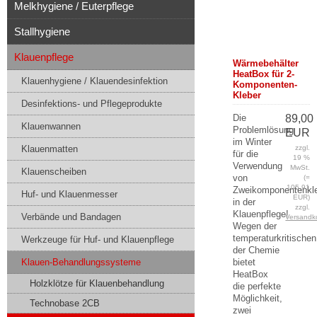
Melkhygiene / Euterpflege
Stallhygiene
Klauenpflege
Wärmebehälter
HeatBox für 2-
Klauenhygiene / Klauendesinfektion
Komponenten-
Kleber
Desinfektions- und Pflegeprodukte
Die
89,00
Klauenwannen
Problemlösung
EUR
im Winter
Klauenmatten
zzgl.
für die
19 %
Verwendung
MwSt.
Klauenscheiben
von
(=
105,91
Zweikomponentenkl
Huf- und Klauenmesser
EUR)
in der
zzgl.
Klauenpflege!
Verbände und Bandagen
Versandk
Wegen der
temperaturkritische
Werkzeuge für Huf- und Klauenpflege
der Chemie
Klauen-Behandlungssysteme
bietet
HeatBox
Holzklötze für Klauenbehandlung
die perfekte
Möglichkeit,
Technobase 2CB
zwei