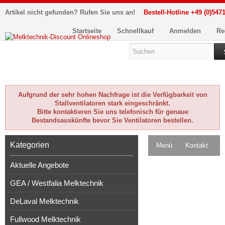
Artikel nicht gefunden? Rufen Sie uns an!
Bestell-Hotline +49 (0)5471
Startseite
Schnellkauf
Anmelden
Re
Aufgrund der sehr hohen Nachfrage ist die Verfügbarkeit von
Stallventilatoren stark eingeschränkt.
Bitte kontaktieren Sie uns telefonisch für genaue
Bestandsauskünfte bevor Sie Ventilatoren bestellen.
Kategorien
Menü
Kontakt
Aktuelle Angebote
Impressum
GEA / Westfalia Melktechnik
Kasse
DeLaval Melktechnik
Warenkorb
0
Fullwood Melktechnik
Artikel
Merkzettel
0