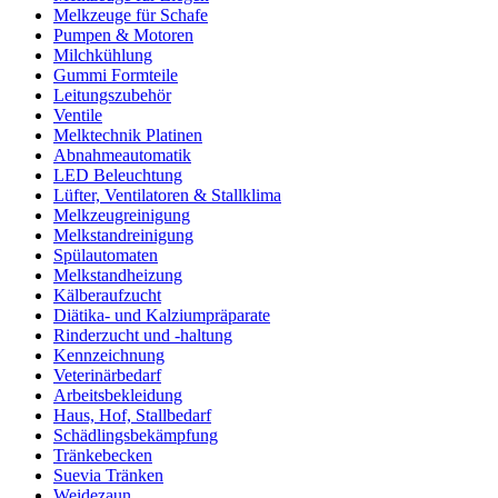
Melkzeuge für Schafe
Pumpen & Motoren
Milchkühlung
Gummi Formteile
Leitungszubehör
Ventile
Melktechnik Platinen
Abnahmeautomatik
LED Beleuchtung
Lüfter, Ventilatoren & Stallklima
Melkzeugreinigung
Melkstandreinigung
Spülautomaten
Melkstandheizung
Kälberaufzucht
Diätika- und Kalziumpräparate
Rinderzucht und -haltung
Kennzeichnung
Veterinärbedarf
Arbeitsbekleidung
Haus, Hof, Stallbedarf
Schädlingsbekämpfung
Tränkebecken
Suevia Tränken
Weidezaun