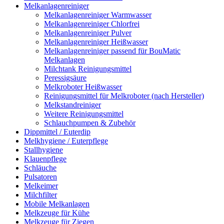
Melkanlagenreiniger
Melkanlagenreiniger Warmwasser
Melkanlagenreiniger Chlorfrei
Melkanlagenreiniger Pulver
Melkanlagenreiniger Heißwasser
Melkanlagenreiniger passend für BouMatic
Melkanlagen
Milchtank Reinigungsmittel
Peressigsäure
Melkroboter Heißwasser
Reinigungsmittel für Melkroboter (nach Hersteller)
Melkstandreiniger
Weitere Reinigungsmittel
Schlauchpumpen & Zubehör
Dippmittel / Euterdip
Melkhygiene / Euterpflege
Stallhygiene
Klauenpflege
Schläuche
Pulsatoren
Melkeimer
Milchfilter
Mobile Melkanlagen
Melkzeuge für Kühe
Melkzeuge für Ziegen