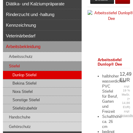
Diätika- und Kalziumpräparate
Rinderzucht und -haltung
Kennzeichnung
Veterinärbedarf
Arbeitsbekleidung
Arbeitsschutz
Arbeitsstiefel
Dunlop® Dee
Stiefel
12,49
Dunlop Stiefel
halbhoher
EUR
wasserdichter
Bekina Stiefel
PVC
zzgl.
19 %
Stiefel
Nora Stiefel
MwSt.
für Beruf,
(=
Sonstige Stiefel
Garten
14,86
und
EUR)
Stiefelzubehör
Freizeit
zzgl.
Versandk
Schafthöhe
Handschuhe
ca. 26
Gehörschutz
cm
bedingt