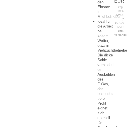
EUR
den
Einsatz
zzgl.
19 %
in
MwSt.
Milchbetrieben
(=
ideal für
107,09
die Arbeit
EUR)
bei
zzgl.
Versandk
kaltem
Wetter,
etwa in
Viehzuchtbetriebe
Die dicke
Sohle
verhindert
ein
Auskühlen
des
Fußes,
das
besonders
tiefe
Profil
eignet
sich
speziell
für