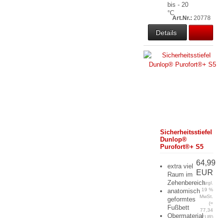
bis - 20
°C
Art.Nr.:
20778
Details
Sicherheitsstiefel
Dunlop®
Purofort®+ S5
64,99
extra viel
EUR
Raum im
Zehenbereich
zzgl.
19 %
anatomisch
MwSt.
geformtes
(=
Fußbett
77,34
Obermaterial
EUR)