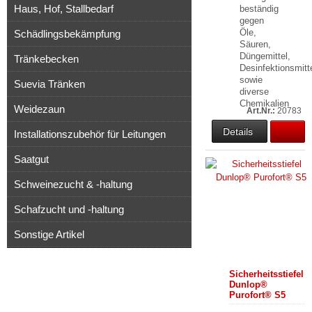
Haus, Hof, Stallbedarf
beständig
gegen
Öle,
Schädlingsbekämpfung
Säuren,
Düngemittel,
Tränkebecken
Desinfektionsmitt
sowie
Suevia Tränken
diverse
Chemikalien
Weidezaun
Art.Nr.:
20783
Details
Installationszubehör für Leitungen
Saatgut
Schweinezucht & -haltung
Schafzucht und -haltung
Sonstige Artikel
Sicherheitsstiefel
Dunlop®
Purofort® S5