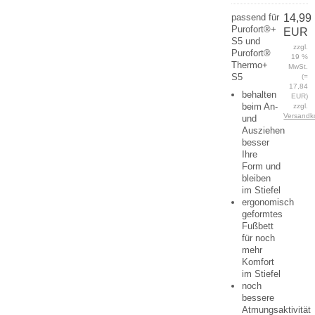
passend für
14,99
Purofort®+
EUR
S5 und
zzgl.
Purofort®
19 %
Thermo+
MwSt.
S5
(=
17,84
behalten
EUR)
beim An-
zzgl.
Versandk
und
Ausziehen
besser
Ihre
Form und
bleiben
im Stiefel
ergonomisch
geformtes
Fußbett
für noch
mehr
Komfort
im Stiefel
noch
bessere
Atmungsaktivität