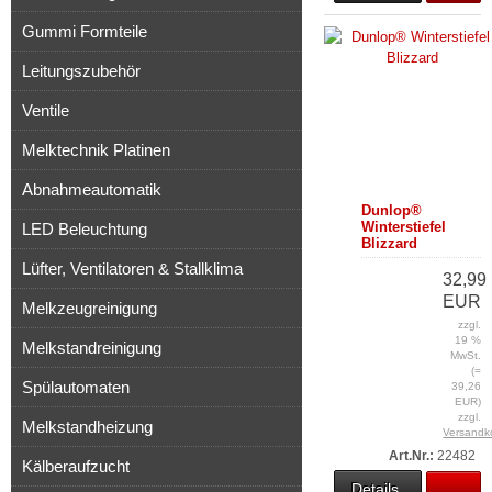
Gummi Formteile
Leitungszubehör
Ventile
Melktechnik Platinen
Abnahmeautomatik
Dunlop®
Winterstiefel
LED Beleuchtung
Blizzard
Lüfter, Ventilatoren & Stallklima
32,99
EUR
Melkzeugreinigung
zzgl.
19 %
Melkstandreinigung
MwSt.
(=
Spülautomaten
39,26
EUR)
zzgl.
Melkstandheizung
Versandk
Art.Nr.:
22482
Kälberaufzucht
Details