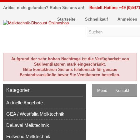
Artikel nicht gefunden? Rufen Sie uns an!
Bestell-Hotline +49 (0)5471
Startseite
Schnellkauf
Anmelden
Aufgrund der sehr hohen Nachfrage ist die Verfügbarkeit von
Stallventilatoren stark eingeschränkt.
Bitte kontaktieren Sie uns telefonisch für genaue
Bestandsauskünfte bevor Sie Ventilatoren bestellen.
Kategorien
Menü
Kontakt
Aktuelle Angebote
Impressum
GEA / Westfalia Melktechnik
Kasse
DeLaval Melktechnik
Warenkorb
0
Fullwood Melktechnik
Artikel
Merkzettel
0