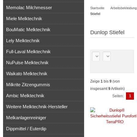
Memolac Milchmesser
Startseite
Arbeitsbekleidung
Artikel
Stiefel
Miele Melktechnik
BouMatic Melktechnik
Dunlop Stiefel
Lely Melktechnik
Full-Laval Melktechnik
NuPulse Melktechnik
Waikato Melktechnik
Zeige
1
bis
9
(von
Milkrite Zitzengummis
insgesamt
9
Artikeln)
Ambic Melktechnik
Seiten:
1
Weitere Melktechnik-Hersteller
Melkanlagenreiniger
Dippmittel / Euterdip