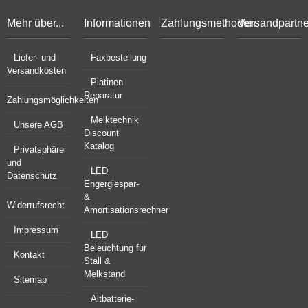
Mehr über...
Informationen
Zahlungsmethoden
Versandpartne
Liefer- und
Faxbestellung
Versandkosten
Platinen
Reparatur
Zahlungsmöglichkeiten
Melktechnik
Unsere AGB
Discount
Katalog
Privatsphäre
und
LED
Datenschutz
Engergiespar-
&
Widerrufsrecht
Amortisationsrechner
Impressum
LED
Beleuchtung für
Kontakt
Stall &
Melkstand
Sitemap
Altbatterie-