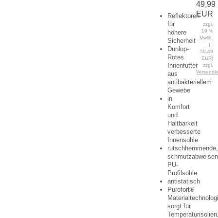
49,99
EUR
Reflektoren
für
zzgl.
19 %
höhere
MwSt.
Sicherheit
(=
Dunlop-
59,49
Rotes
EUR)
Innenfutter
zzgl.
Versandk
aus
antibakteriellem
Gewebe
in
Komfort
und
Haltbarkeit
verbesserte
Innensohle
rutschhemmende
schmutzabweise
PU-
Profilsohle
antistatisch
Purofort®
Materialtechnolog
sorgt für
Temperaturisolier