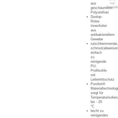
aus
zzgl.
Versandk
geschäumtem
Polyurethan
Dunlop-
Rotes
Innenfutter
aus
antibakteriellem
Gewebe
rutschhemmende
schmutzabweisen
einfach
zu
reinigende
PU-
Profilsohle
mit
Leitertrittschutz
Purofort®
Materialtechnolog
sorgt für
Temperaturisolier
bis - 20
°C
leicht zu
reinigendes