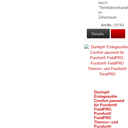
durch
"Ventilationskanäl
im
Zehenraum
Art.Nr.:
20780
Details
Dunlop®
Einlegesohle
Comfort passend
für Purofort®
FieldPRO,
Purofort®
FieldPRO
Thermo+ und
Purofort®