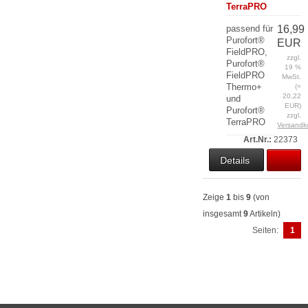
TerraPRO
passend für
16,99
Purofort®
EUR
FieldPRO,
zzgl.
Purofort®
19 %
FieldPRO
MwSt.
Thermo+
(=
20,22
und
EUR)
Purofort®
zzgl.
TerraPRO
Versandk
Art.Nr.:
22373
Details
Zeige
1
bis
9
(von
insgesamt
9
Artikeln)
Seiten:
1