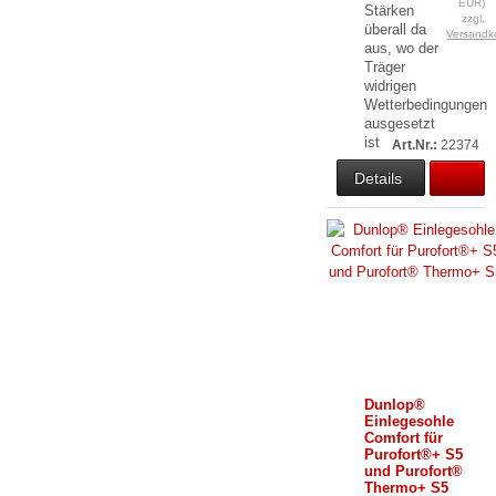
EUR)
Stärken
zzgl.
überall da
Versandk
aus, wo der
Träger
widrigen
Wetterbedingungen
ausgesetzt
ist
Art.Nr.:
22374
Details
Dunlop®
Einlegesohle
Comfort für
Purofort®+ S5
und Purofort®
Thermo+ S5