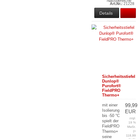
Nassbereiche
Art.Nr.:
21228
Details
Sicherheitsstiefel
Dunlop®
Purofort®
FieldPRO
Thermo+
mit einer
99,99
Isolierung
EUR
bis -50 °C
zzgl.
spielt der
19 %
FieldPRO
MwSt.
Thermo+
(=
118,99
seine