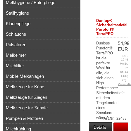
Melkhygiene / Euterpflege
Stallhygiene
Dunlop®
Klauenpflege
Sicherheitsstiefel
Purofort®
Schläuche
TerraPRO
Dunlops
54,99
Pulsatoren
Purofort®
EUR
TerraPRO
Melkeimer
zzgl.
ist die
19 %
perfekte
MwSt.
Milchfilter
Wahl für
(=
65,44
alle, die
Mobile Melkanlagen
EUR)
sich einen
zzgl.
High-
Versandk
Melkzeuge für Kühe
Performance-
Sicherheitsstiefel
Melkzeuge für Ziegen
mit dem
Tragekomfort
Melkzeuge für Schafe
eines
Sneakers
wünschen.
Pumpen & Motoren
Art.Nr.:
22483
Details
Milchkühlung