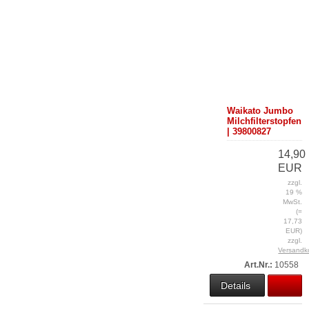
Waikato Jumbo
Milchfilterstopfen
| 39800827
14,90
EUR
zzgl.
19 %
MwSt.
(=
17,73
EUR)
zzgl.
Versandk
Art.Nr.:
10558
Details