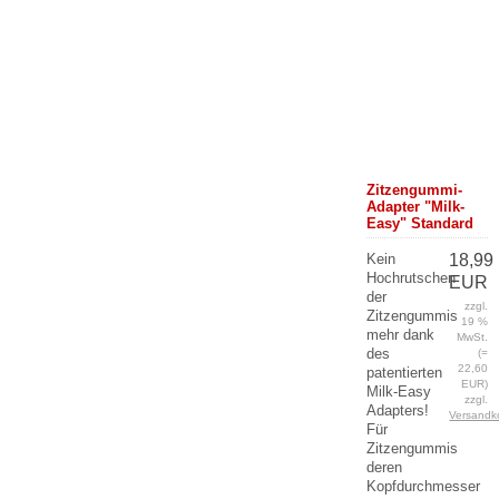
Zitzengummi-
Adapter "Milk-
Easy" Standard
Kein
18,99
Hochrutschen
EUR
der
zzgl.
Zitzengummis
19 %
mehr dank
MwSt.
des
(=
22,60
patentierten
EUR)
Milk-Easy
zzgl.
Adapters!
Versandk
Für
Zitzengummis
deren
Kopfdurchmesser