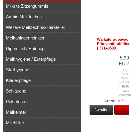
Milkrite Zitzengummis
Ambic Melktechnik
Weitere Melktechnik-Hersteller
Melkanlagenreiniger
Waikato Supavac
Pilotventilluftfilter
Dippmittel / Euterdip
| 37140500
5,99
Melkhygiene / Euterpflege
EUR
Stallhygiene
zzgl.
19 %
MwSt.
Klauenpflege
(= 7,13
EUR)
Schläuche
zzgl.
Versandk
Pulsatoren
Art.Nr.:
10530
Details
Melkeimer
Milchfilter