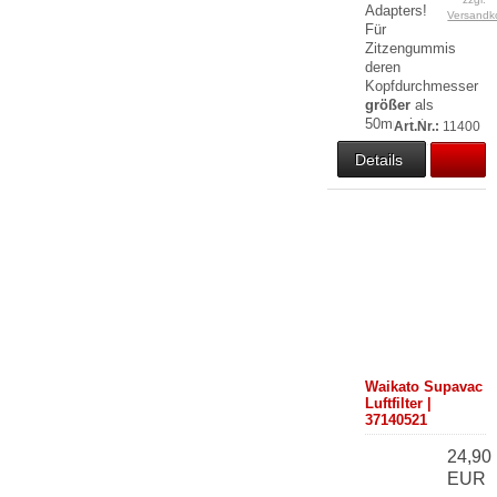
Adapters!
Versandk
Für
Zitzengummis
deren
Kopfdurchmesser
größer
als
50mm ist.
Art.Nr.:
11400
Details
Waikato Supavac
Luftfilter |
37140521
24,90
EUR