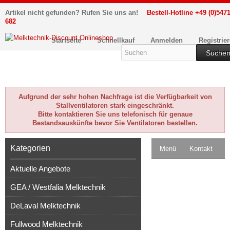
Artikel nicht gefunden? Rufen Sie uns an!
Bestell-Hotline +49 (0)5471
682
Startseite
Schnellkauf
Anmelden
Registrie
Suche
Aufgrund der sehr hohen Nachfrage ist die Verfügbarkeit von
Stallventilatoren stark eingeschränkt.
Bitte kontaktieren Sie uns telefonisch für genaue
Bestandsauskünfte bevor Sie Ventilatoren bestellen.
Kategorien
Menü
Kontakt
Aktuelle Angebote
Impressum
GEA / Westfalia Melktechnik
Kasse
DeLaval Melktechnik
Warenkorb
0
Fullwood Melktechnik
Artikel
Merkzettel
0