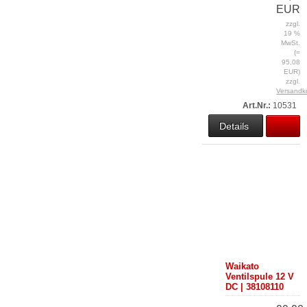
EUR
zzgl.
19 %
MwSt.
(=
95,08
EUR)
zzgl.
Versandk
Art.Nr.:
10531
Details
Waikato
Ventilspule 12 V
DC | 38108110