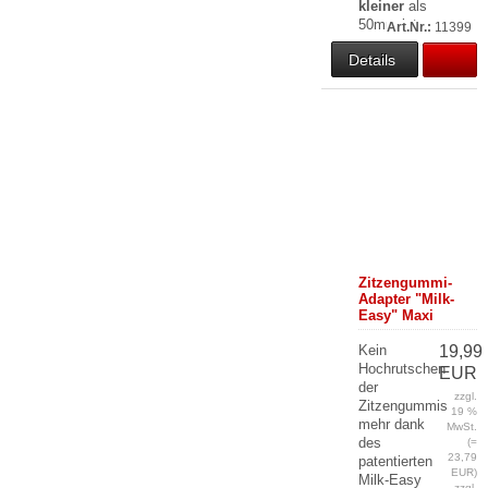
kleiner
als
50mm ist.
Art.Nr.:
11399
Details
Zitzengummi-
Adapter "Milk-
Easy" Maxi
Kein
19,99
Hochrutschen
EUR
der
zzgl.
Zitzengummis
19 %
mehr dank
MwSt.
des
(=
23,79
patentierten
EUR)
Milk-Easy
zzgl.