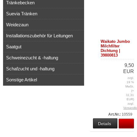
Tränkebecken
Suevia Tränken
Weidezaun
Installationszubehör für Leitungen
Waikato Jumbo
Milchfilter
Saatgut
Dichtung |
39800813
Schweinezucht & -haltung
9,50
Schafzucht und -haltung
EUR
zzgl.
Sonstige Artikel
19 %
MwSt.
(=
11,31
EUR)
zzgl.
Versandk
Art.Nr.:
10559
Details