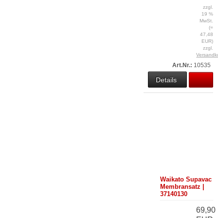
zzgl.
19 %
MwSt.
(=
47,48
EUR)
zzgl.
Versandk
Art.Nr.:
10535
Details
Waikato Supavac
Membransatz |
37140130
69,90