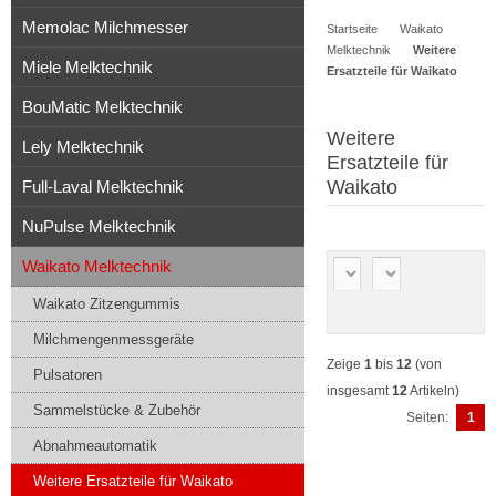
Memolac Milchmesser
Startseite
Waikato
Artikel
Melktechnik
Weitere
Miele Melktechnik
Ersatzteile für Waikato
BouMatic Melktechnik
Weitere
Lely Melktechnik
Ersatzteile für
Waikato
Full-Laval Melktechnik
NuPulse Melktechnik
Waikato Melktechnik
Waikato Zitzengummis
Milchmengenmessgeräte
Zeige
1
bis
12
(von
Pulsatoren
insgesamt
12
Artikeln)
Sammelstücke & Zubehör
Seiten:
1
Abnahmeautomatik
Weitere Ersatzteile für Waikato