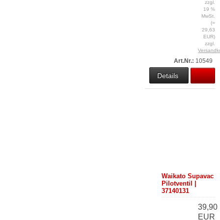
zzgl.
19 %
MwSt.
(=
29,63
EUR)
zzgl.
Versandk
Art.Nr.:
10549
Details
Waikato Supavac
Pilotventil |
37140131
39,90
EUR