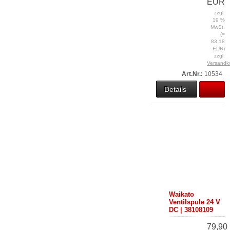
EUR
zzgl.
19 %
MwSt.
(=
83,18
EUR)
zzgl.
Versandk
Art.Nr.:
10534
Details
Waikato
Ventilspule 24 V
DC | 38108109
79,90