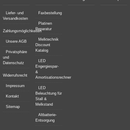
Liefer- und
Faxbestellung
Versandkosten
Platinen
Reparatur
Zahlungsmöglichkeiten
Melktechnik
Unsere AGB
Discount
Katalog
Privatsphäre
und
LED
Datenschutz
Engergiespar-
&
Widerrufsrecht
Amortisationsrechner
Impressum
LED
Beleuchtung für
Kontakt
Stall &
Melkstand
Sitemap
Altbatterie-
Entsorgung