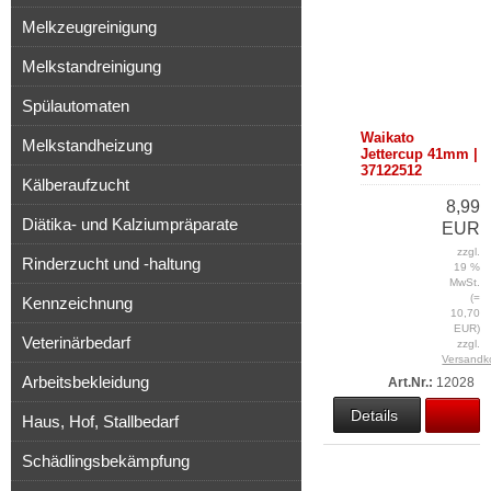
Melkzeugreinigung
Melkstandreinigung
Spülautomaten
Waikato
Melkstandheizung
Jettercup 41mm |
37122512
Kälberaufzucht
8,99
Diätika- und Kalziumpräparate
EUR
zzgl.
Rinderzucht und -haltung
19 %
MwSt.
(=
Kennzeichnung
10,70
EUR)
Veterinärbedarf
zzgl.
Versandk
Arbeitsbekleidung
Art.Nr.:
12028
Details
Haus, Hof, Stallbedarf
Schädlingsbekämpfung