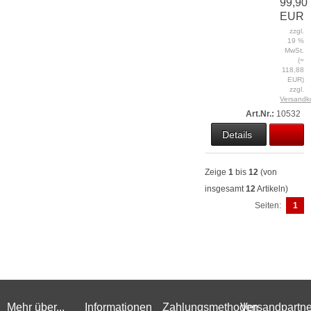
99,90
EUR
zzgl.
19 %
MwSt.
(=
118,88
EUR)
zzgl.
Versandk
Art.Nr.:
10532
Details
Zeige
1
bis
12
(von
insgesamt
12
Artikeln)
Seiten:
1
Mehr über...
Informationen
Zahlungsmethoden
Versandpartne