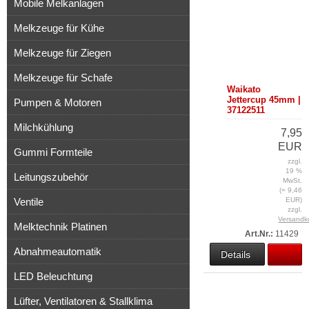
Mobile Melkanlagen
Melkzeuge für Kühe
Melkzeuge für Ziegen
Melkzeuge für Schafe
Waikato
Jettercup 45mm |
Pumpen & Motoren
37122511
Milchkühlung
7,95
EUR
Gummi Formteile
zzgl.
19 %
Leitungszubehör
MwSt.
(= 9,46
Ventile
EUR)
zzgl.
Versandk
Melktechnik Platinen
Art.Nr.:
11429
Abnahmeautomatik
Details
LED Beleuchtung
Lüfter, Ventilatoren & Stallklima