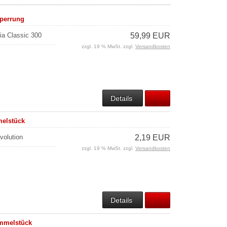
sperrung
ia Classic 300
59,99 EUR
zzgl. 19 % MwSt. zzgl.
Versandkosten
Details
melstück
volution
2,19 EUR
zzgl. 19 % MwSt. zzgl.
Versandkosten
Details
ammelstück