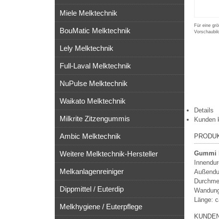
Miele Melktechnik
Für eine grö
BouMatic Melktechnik
Vorschaubil
Lely Melktechnik
Full-Laval Melktechnik
NuPulse Melktechnik
Waikato Melktechnik
Details
Milkrite Zitzengummis
Kunden 
Ambic Melktechnik
PRODU
Weitere Melktechnik-Hersteller
Gummi 
Innendu
Melkanlagenreiniger
Außendu
Durchmes
Dippmittel / Euterdip
Wandung
Länge: 
Melkhygiene / Euterpflege
KUNDEN