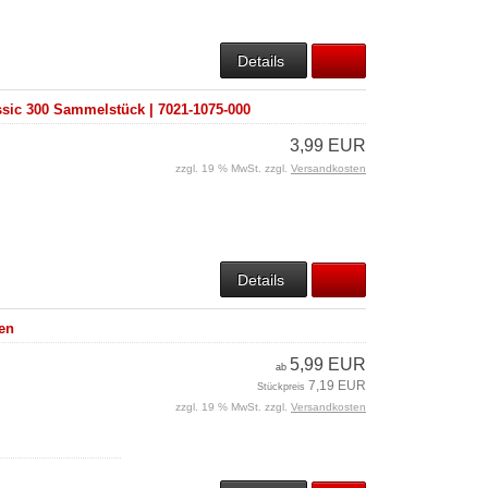
Details
ssic 300 Sammelstück | 7021-1075-000
3,99 EUR
zzgl. 19 % MwSt. zzgl.
Versandkosten
Details
en
5,99 EUR
ab
7,19 EUR
Stückpreis
zzgl. 19 % MwSt. zzgl.
Versandkosten