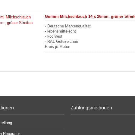
Gummi Milchschlauch 14 x 26mm, grüner Streif
- Deutsche Markenqualität
- lebensmittelecht
- kochfest
- RAL Gütezeichen
Preis je Meter
ationen
Zahlungsmethoden
tellung
en Reparatur