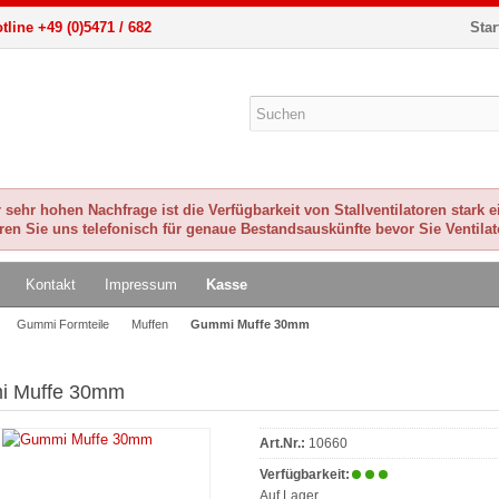
tline +49 (0)5471 / 682
Star
sehr hohen Nachfrage ist die Verfügbarkeit von Stallventilatoren stark 
eren Sie uns telefonisch für genaue Bestandsauskünfte bevor Sie Ventilat
Kontakt
Impressum
Kasse
Gummi Formteile
Muffen
Gummi Muffe 30mm
 Muffe 30mm
Art.Nr.:
10660
Verfügbarkeit:
Auf Lager