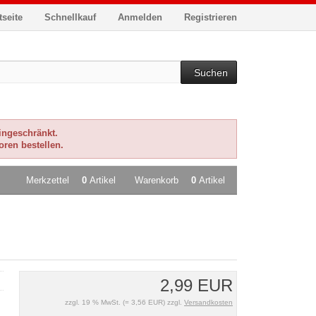
tseite
Schnellkauf
Anmelden
Registrieren
Suchen
eingeschränkt.
oren bestellen.
Merkzettel
0
Artikel
Warenkorb
0
Artikel
2,99 EUR
zzgl. 19 % MwSt. (= 3,56 EUR) zzgl.
Versandkosten