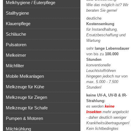
Melkhygiene / Euterpflege
Wie das möglich ist? Wir
beraten Sie gerne!
Stallhygiene
deutliche
Klauenpflege
Kostensenkung
für Instandhaltung,
Schläuche
Ersatzbeschaffung und
Wartung
Pulsatoren
sehr
lange Lebensdauer
von bis zu
100.000
Melkeimer
Stunden
konventionelle
Milchfilter
Leuchtstoffröhren
Mobile Melkanlagen
hingegen jedoch nur von
max. 5.000 - 7.500
Melkzeuge für Kühe
Stunden!
keine UV-A, UV-B & IR-
Melkzeuge für Ziegen
Strahlung:
es werden
keine
Melkzeuge für Schafe
Insekten
mehr angelockt
- daher deutlich weniger
Pumpen & Motoren
Krankheitsübertragungen!
Milchkühlung
Kein lichtbedingtes