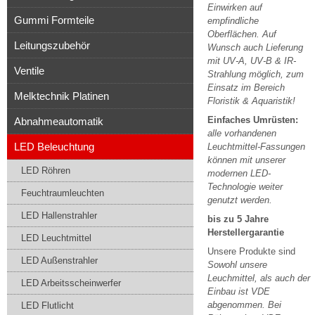
Einwirken auf
Gummi Formteile
empfindliche
Oberflächen. Auf
Leitungszubehör
Wunsch auch Lieferung
mit UV-A, UV-B & IR-
Ventile
Strahlung möglich, zum
Einsatz im Bereich
Melktechnik Platinen
Floristik & Aquaristik!
Einfaches Umrüsten:
Abnahmeautomatik
alle vorhandenen
LED Beleuchtung
Leuchtmittel-Fassungen
können mit unserer
LED Röhren
modernen LED-
Technologie weiter
Feuchtraumleuchten
genutzt werden.
LED Hallenstrahler
bis zu 5 Jahre
Herstellergarantie
LED Leuchtmittel
Unsere Produkte sind
LED Außenstrahler
Sowohl unsere
Leuchmittel, als auch der
LED Arbeitsscheinwerfer
Einbau ist VDE
abgenommen. Bei
LED Flutlicht