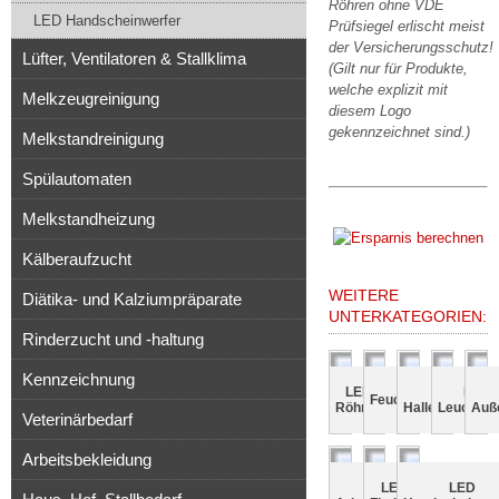
Röhren ohne VDE
LED Handscheinwerfer
Prüfsiegel erlischt meist
der Versicherungsschutz!
Lüfter, Ventilatoren & Stallklima
(Gilt nur für Produkte,
welche explizit mit
Melkzeugreinigung
diesem Logo
gekennzeichnet sind.)
Melkstandreinigung
Spülautomaten
Melkstandheizung
Kälberaufzucht
WEITERE
Diätika- und Kalziumpräparate
UNTERKATEGORIEN:
Rinderzucht und -haltung
Kennzeichnung
LED
LED
LED
Feuchtraumleuchte
Röhren
Hallenstrahler
Leuchtmit
Auß
Veterinärbedarf
Arbeitsbekleidung
LED
LED
LED