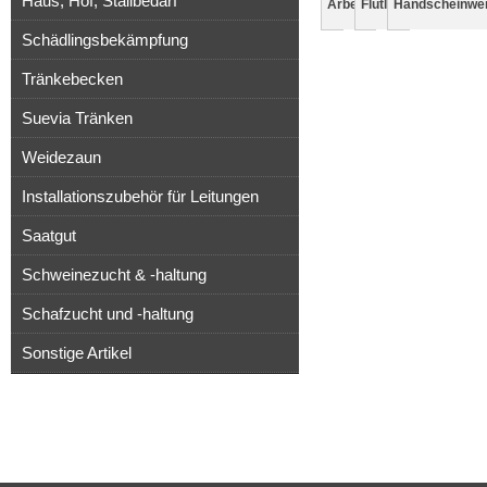
Haus, Hof, Stallbedarf
Arbeitsscheinwerfer
Flutlicht
Handscheinwer
Schädlingsbekämpfung
Tränkebecken
Suevia Tränken
Weidezaun
Installationszubehör für Leitungen
Saatgut
Schweinezucht & -haltung
Schafzucht und -haltung
Sonstige Artikel