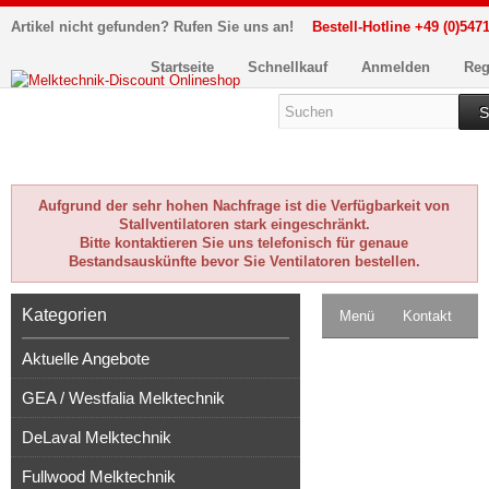
Artikel nicht gefunden? Rufen Sie uns an!
Bestell-Hotline +49 (0)5471
Startseite
Schnellkauf
Anmelden
Reg
S
Aufgrund der sehr hohen Nachfrage ist die Verfügbarkeit von
Stallventilatoren stark eingeschränkt.
Bitte kontaktieren Sie uns telefonisch für genaue
Bestandsauskünfte bevor Sie Ventilatoren bestellen.
Kategorien
Menü
Kontakt
Aktuelle Angebote
Impressum
GEA / Westfalia Melktechnik
Kasse
DeLaval Melktechnik
Warenkorb
0
Fullwood Melktechnik
Artikel
Merkzettel
0