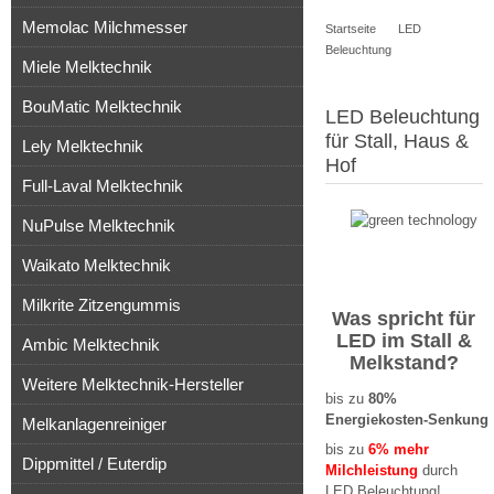
Memolac Milchmesser
Startseite
LED
Artikel
Beleuchtung
Miele Melktechnik
BouMatic Melktechnik
LED Beleuchtung
für Stall, Haus &
Lely Melktechnik
Hof
Full-Laval Melktechnik
NuPulse Melktechnik
Waikato Melktechnik
Milkrite Zitzengummis
Was spricht für
LED im Stall &
Ambic Melktechnik
Melkstand?
Weitere Melktechnik-Hersteller
bis zu
80%
Energiekosten-Senkung
Melkanlagenreiniger
bis zu
6% mehr
Dippmittel / Euterdip
Milchleistung
durch
LED Beleuchtung!