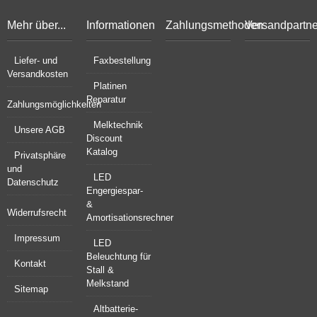
Mehr über...
Informationen
Zahlungsmethoden
Versandpartne
Liefer- und
Faxbestellung
Versandkosten
Platinen
Reparatur
Zahlungsmöglichkeiten
Melktechnik
Unsere AGB
Discount
Katalog
Privatsphäre
und
LED
Datenschutz
Engergiespar-
&
Widerrufsrecht
Amortisationsrechner
Impressum
LED
Beleuchtung für
Kontakt
Stall &
Melkstand
Sitemap
Altbatterie-