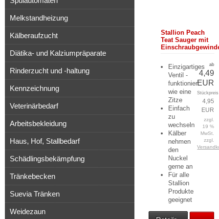
Spülautomaten
Melkstandheizung
Stallion Peach
Kälberaufzucht
Teat Sauger mit
Einschraubgewind
Diätika- und Kalziumpräparate
ab
Einzigartiges
Rinderzucht und -haltung
4,49
Ventil -
EUR
funktioniert
Kennzeichnung
wie eine
Stückpreis
Zitze
4,95
Veterinärbedarf
Einfach
EUR
zu
zzgl.
Arbeitsbekleidung
wechseln
19 %
Kälber
MwSt.
Haus, Hof, Stallbedarf
zzgl.
nehmen
Versandk
den
Schädlingsbekämpfung
Nuckel
gerne an
Für alle
Tränkebecken
Stallion
Produkte
Suevia Tränken
geeignet
Weidezaun