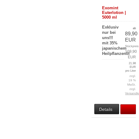
Exomint
Euterlotion |
5000 ml
Exklusiv
ab
nur bei
89,90
uns!!!
EUR
mit 35%
Stückpreis
japanischem
109,90
Heilpflanzenöl
EUR
21,98
EUR
pro Liter
zzgl.
19 %
MwSt.
zzgl.
Versandk
Details