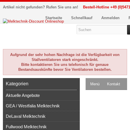
Artikel nicht gefunden? Rufen Sie uns an!
Bestell-Hotline +49 (0)5471
Startseite
Schnellkauf
Anmelden
Aufgrund der sehr hohen Nachfrage ist die Verfügbarkeit von
Stallventilatoren stark eingeschränkt.
Bitte kontaktieren Sie uns telefonisch für genaue
Bestandsauskünfte bevor Sie Ventilatoren bestellen.
Kategorien
Menü
Kontakt
Aktuelle Angebote
Impressum
GEA / Westfalia Melktechnik
Kasse
DeLaval Melktechnik
Warenkorb
0
Fullwood Melktechnik
Artikel
Merkzettel
0