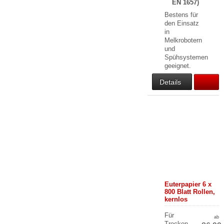
EN 1657)
Bestens für
den Einsatz
in
Melkrobotern
und
Spühsystemen
geeignet.
Details
Euterpapier 6 x
800 Blatt Rollen,
kernlos
Für
ab
Trocken-