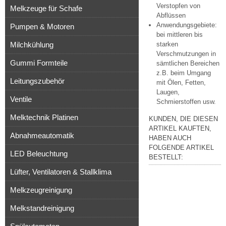
Verstopfen von
Melkzeuge für Schafe
Abflüssen
Anwendungsgebiete:
Pumpen & Motoren
bei mittleren bis
Milchkühlung
starken
Verschmutzungen in
Gummi Formteile
sämtlichen Bereichen
z.B. beim Umgang
Leitungszubehör
mit Ölen, Fetten,
Laugen,
Ventile
Schmierstoffen usw.
Melktechnik Platinen
KUNDEN, DIE DIESEN
ARTIKEL KAUFTEN,
Abnahmeautomatik
HABEN AUCH
FOLGENDE ARTIKEL
LED Beleuchtung
BESTELLT:
Lüfter, Ventilatoren & Stallklima
Melkzeugreinigung
Melkstandreinigung