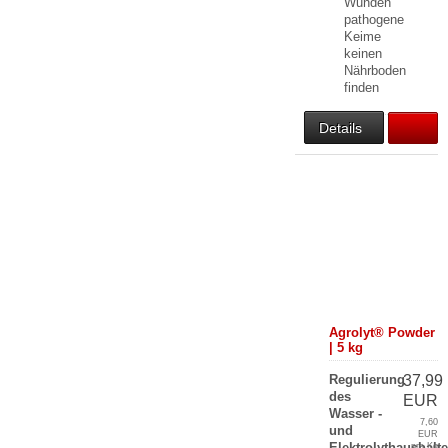
Wunden
pathogene
Keime
keinen
Nährboden
finden
Details
Agrolyt® Powder
| 5 kg
Regulierung
37,99
des
EUR
Wasser -
7,60
und
EUR
Elektrolythaushalt
pro Kg