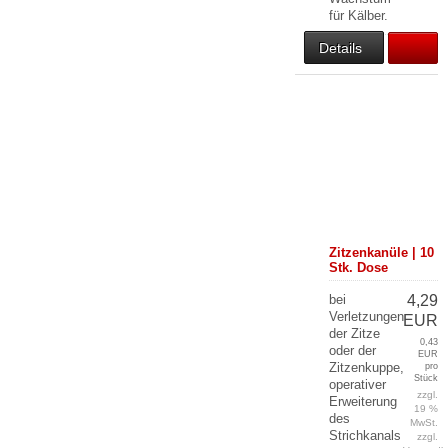
für Kälber.
Details
Zitzenkanüle | 10
Stk. Dose
bei
4,29
Verletzungen
EUR
der Zitze
0,43
oder der
EUR
Zitzenkuppe,
pro
Stück
operativer
zzgl.
Erweiterung
19 %
des
MwSt.
Strichkanals
zzgl.