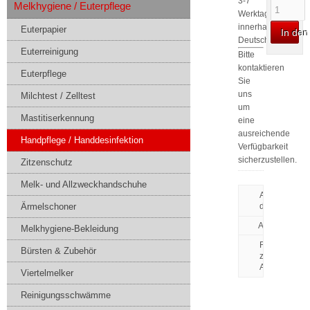
3-7
Melkhygiene / Euterpflege
Werktagen
innerhalb
Euterpapier
In de
Deutschlands.
Euterreinigung
Bitte
kontaktieren
Euterpflege
Sie
uns
Milchtest / Zelltest
um
Mastitiserkennung
eine
ausreichende
Handpflege / Handdesinfektion
Verfügbarkeit
sicherzustellen.
Zitzenschutz
Melk- und Allzweckhandschuhe
Artikeldatenbl
Ärmelschoner
drucken
Melkhygiene-Bekleidung
Frage
Bürsten & Zubehör
zu
Artikel
Viertelmelker
Reinigungsschwämme