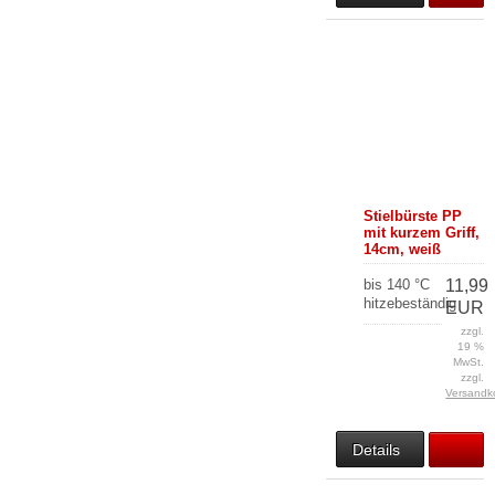
Stielbürste PP
mit kurzem Griff,
14cm, weiß
bis 140 °C
11,99
hitzebeständig
EUR
zzgl.
19 %
MwSt.
zzgl.
Versandk
Details