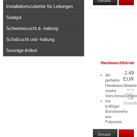
Details
Installationszubehör für Leitungen
Saatgut
Schweinezucht & -haltung
Schafzucht und -haltung
Sonstige Artikel
Handwaschbürste
2,49
die
EUR
perfekte
Handwaschbürste
zzgl.
19 %
starke
MwSt.
Verschmutzunge
zzgl.
mit
Versandk
kräftiger
Borstenreihe
aus
Polyester
Details