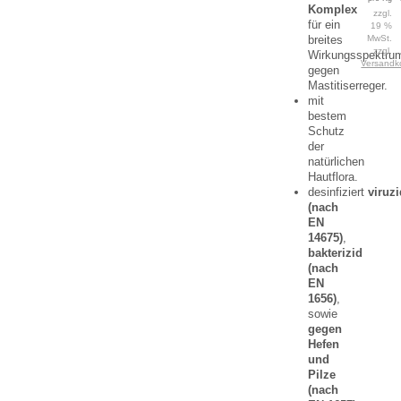
Komplex
zzgl.
für ein
19 %
breites
MwSt.
zzgl.
Wirkungsspektru
Versandk
gegen
Mastitiserreger.
mit
bestem
Schutz
der
natürlichen
Hautflora.
desinfiziert
viruz
(nach
EN
14675)
,
bakterizid
(nach
EN
1656)
,
sowie
gegen
Hefen
und
Pilze
(nach