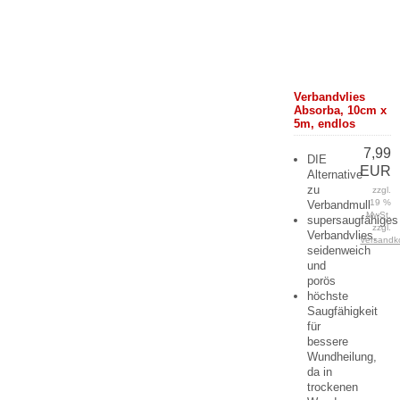
Verbandvlies
Absorba, 10cm x
5m, endlos
7,99
DIE
EUR
Alternative
zu
zzgl.
19 %
Verbandmull
MwSt.
supersaugfähiges
zzgl.
Verbandvlies,
Versandk
seidenweich
und
porös
höchste
Saugfähigkeit
für
bessere
Wundheilung,
da in
trockenen