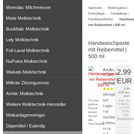
Memolac Milchmesser
Startseite
Melkhygiene /
Artikel
Euterpflege
Handpflege /
Miele Melktechnik
Handdesinfektion
Handwas
mit Reibemittel | 500 ml
BouMatic Melktechnik
Lely Melktechnik
Handwaschpaste
mit Reibemittel |
Full-Laval Melktechnik
500 ml
NuPulse Melktechnik
Art.Nr.:
2,99
Waikato Melktechnik
20182
EUR
Milkrite Zitzengummis
Verfügbarkeit:
5,98
Ambic Melktechnik
EUR pro
Wenige
Liter
auf
zzgl. 19
Für eine
Weitere Melktechnik-Hersteller
% MwSt.
größere
Lager
(= 3,56
Ansicht
/ ist
EUR)
klicken
Melkanlagenreiniger
zzgl.
Sie auf
nachbestellt
Versandkos
das
Lieferung
Vorschaubild
Dippmittel / Euterdip
in ca.