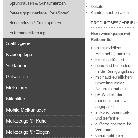
Sprühbrausen & Schaumlanzen
Details
Kunden kauften auch
Peressigsprühanlage "PeraSpray"
Handspritzen / Druckspritzen
PRODUKTBESCHREIBU
Euterhaarentfernung
Handwaschpaste mit
Reibemittel
Stallhygiene
mit speziellem
Holzmehl (sandlos)
Klauenpflege
leicht parfümiert
Schläuche
hohe und besonders
milde Reinigungskraft
Pulsatoren
mit hautfreundlichen,
umweltneutralen
Melkeimer
Naturreibemitteln
pH-Wert ist der
Milchfilter
menschlichen Haut
angepasst
Mobile Melkanlagen
silikon-, lösemittel-
und seifenfrei
Melkzeuge für Kühe
äußerst sparsam im
Verbrauch
Melkzeuge für Ziegen
verursacht kein