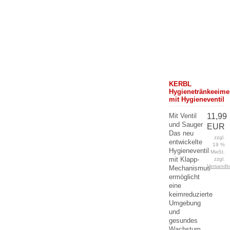
KERBL
Hygienetränkeeime
mit Hygieneventil
Mit Ventil
11,99
und Sauger
EUR
Das neu
zzgl.
entwickelte
19 %
Hygieneventil
MwSt.
mit Klapp-
zzgl.
Versandk
Mechanismus
ermöglicht
eine
keimreduzierte
Umgebung
und
gesundes
Wachstum