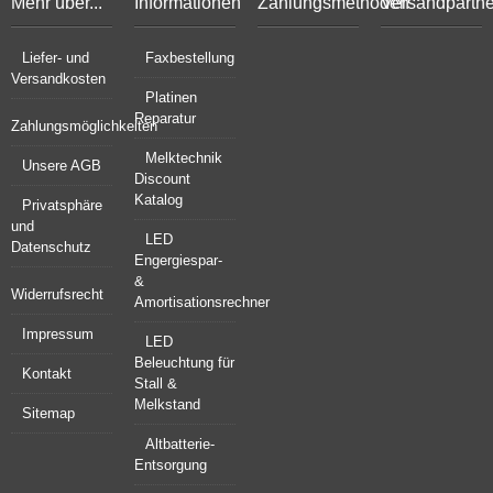
Mehr über...
Informationen
Zahlungsmethoden
Versandpartne
Liefer- und
Faxbestellung
Versandkosten
Platinen
Reparatur
Zahlungsmöglichkeiten
Melktechnik
Unsere AGB
Discount
Katalog
Privatsphäre
und
LED
Datenschutz
Engergiespar-
&
Widerrufsrecht
Amortisationsrechner
Impressum
LED
Beleuchtung für
Kontakt
Stall &
Melkstand
Sitemap
Altbatterie-
Entsorgung