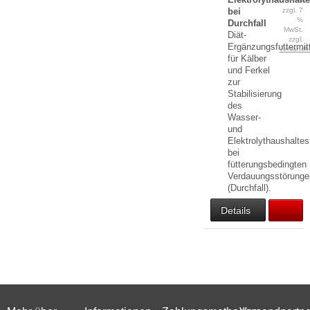
bei
zzgl. 7
%
Durchfall
MwSt.
Diät-
zzgl.
Ergänzungsfuttermit
Versandk
für Kälber
und Ferkel
zur
Stabilisierung
des
Wasser-
und
Elektrolythaushaltes
bei
fütterungsbedingten
Verdauungsstörunge
(Durchfall).
Details