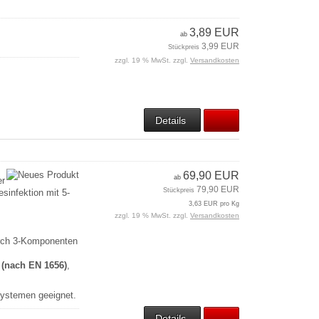
3,89 EUR
ab
3,99 EUR
Stückpreis
zzgl. 19 % MwSt. zzgl.
Versandkosten
Details
69,90 EUR
ab
er
79,90 EUR
Stückpreis
sinfektion mit 5-
3,63 EUR pro Kg
zzgl. 19 % MwSt. zzgl.
Versandkosten
urch 3-Komponenten
d (nach EN 1656)
,
systemen geeignet.
Details