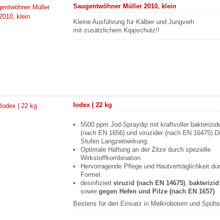
Saugentwöhner Müller 2010, klein
Kleine Ausführung für Kälber und Jungvieh
mit zusätzlichem Kippschutz!!
Iodex | 22 kg
5500 ppm Jod-Spraydip mit kraftvoller bakterizid
(nach EN 1656) und viruzider (nach EN 16475) De
Stufen Langzeitwirkung.
Optimale Haftung an der Zitze durch spezielle
Wirkstoffkombination.
Hervorragende Pflege und Hautverträglichkeit d
Formel.
desinfiziert
viruzid (nach EN 14675
)
,
bakterizi
sowie
gegen Hefen und Pilze (nach EN 1657)
Bestens für den Einsatz in Melkrobotern und Spüh