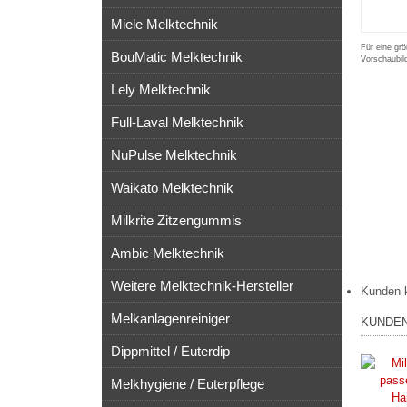
Miele Melktechnik
Für eine grö
BouMatic Melktechnik
Vorschaubil
Lely Melktechnik
Full-Laval Melktechnik
NuPulse Melktechnik
Waikato Melktechnik
Milkrite Zitzengummis
Ambic Melktechnik
Weitere Melktechnik-Hersteller
Kunden 
Melkanlagenreiniger
KUNDEN
Dippmittel / Euterdip
Melkhygiene / Euterpflege