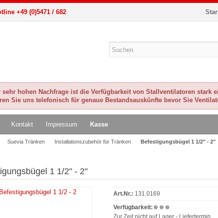
tline +49 (0)5471 / 682
Star
sehr hohen Nachfrage ist die Verfügbarkeit von Stallventilatoren stark 
eren Sie uns telefonisch für genaue Bestandsauskünfte bevor Sie Ventilat
Kontakt
Impressum
Kasse
Suevia Tränken
Installationszubehör für Tränken
Befestigungsbügel 1 1/2" - 2"
igungsbügel 1 1/2" - 2"
Art.Nr.:
131.0169
Verfügbarkeit:
Zur Zeit nicht auf Lager - Liefertermin