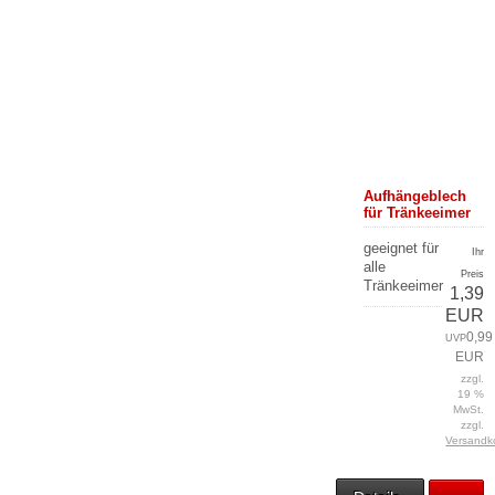
Aufhängeblech
für Tränkeeimer
geeignet für
Ihr
alle
Preis
Tränkeeimer
1,39
EUR
0,99
UVP
EUR
zzgl.
19 %
MwSt.
zzgl.
Versandk