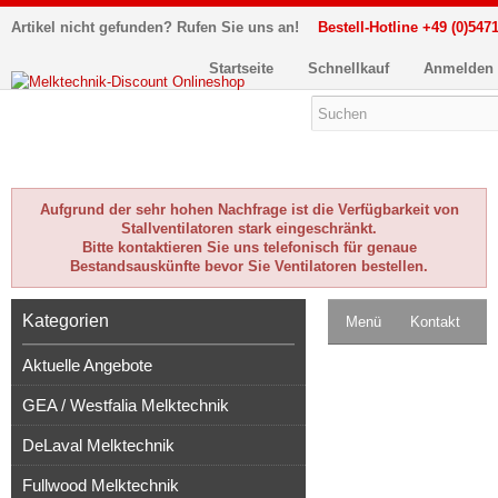
Artikel nicht gefunden? Rufen Sie uns an!
Bestell-Hotline +49 (0)5471
Startseite
Schnellkauf
Anmelden
Aufgrund der sehr hohen Nachfrage ist die Verfügbarkeit von
Stallventilatoren stark eingeschränkt.
Bitte kontaktieren Sie uns telefonisch für genaue
Bestandsauskünfte bevor Sie Ventilatoren bestellen.
Kategorien
Menü
Kontakt
Aktuelle Angebote
Impressum
GEA / Westfalia Melktechnik
Kasse
DeLaval Melktechnik
Warenkorb
0
Fullwood Melktechnik
Artikel
Merkzettel
0