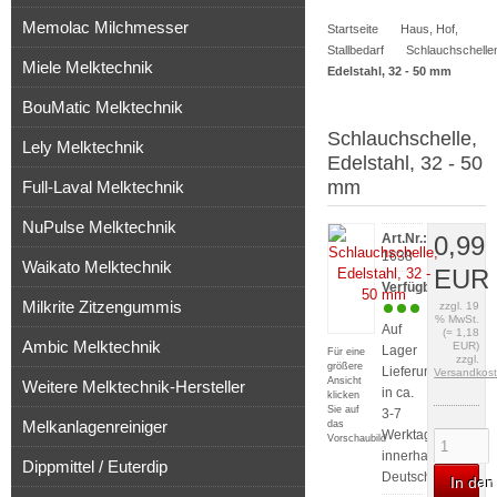
Memolac Milchmesser
Startseite
Haus, Hof,
Artikel
Stallbedarf
Schlauchschelle
Miele Melktechnik
Edelstahl, 32 - 50 mm
BouMatic Melktechnik
Schlauchschelle,
Lely Melktechnik
Edelstahl, 32 - 50
mm
Full-Laval Melktechnik
NuPulse Melktechnik
Art.Nr.:
0,99
1638
Waikato Melktechnik
EUR
Verfügbarkeit:
Milkrite Zitzengummis
zzgl. 19
% MwSt.
Auf
(= 1,18
Ambic Melktechnik
EUR)
Lager
Für eine
zzgl.
größere
Lieferung
Versandkos
Ansicht
Weitere Melktechnik-Hersteller
in ca.
klicken
Sie auf
3-7
Melkanlagenreiniger
das
Werktagen
Vorschaubild
innerhalb
Dippmittel / Euterdip
Deutschlands
In de