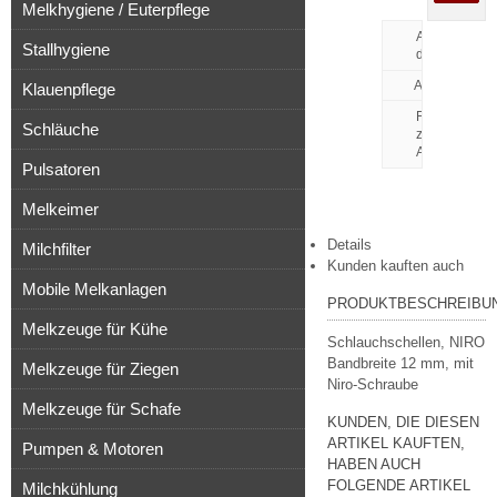
Melkhygiene / Euterpflege
Artikeldatenbl
Stallhygiene
drucken
Klauenpflege
Frage
Schläuche
zu
Artikel
Pulsatoren
Melkeimer
Details
Milchfilter
Kunden kauften auch
Mobile Melkanlagen
PRODUKTBESCHREIBU
Melkzeuge für Kühe
Schlauchschellen, NIRO
Bandbreite 12 mm, mit
Melkzeuge für Ziegen
Niro-Schraube
Melkzeuge für Schafe
KUNDEN, DIE DIESEN
ARTIKEL KAUFTEN,
Pumpen & Motoren
HABEN AUCH
FOLGENDE ARTIKEL
Milchkühlung