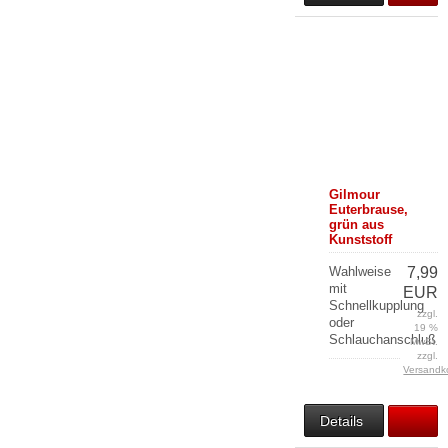
Gilmour
Euterbrause,
grün aus
Kunststoff
Wahlweise
7,99
mit
EUR
Schnellkupplung
zzgl.
oder
19 %
Schlauchanschluß
MwSt.
zzgl.
Versandk
Details