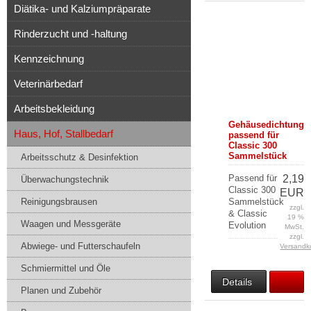
Diätika- und Kalziumpräparate
Rinderzucht und -haltung
Kennzeichnung
Veterinärbedarf
Arbeitsbekleidung
Gehäusedichtung
Haus, Hof, Stallbedarf
passend für
Classic 300
Sammelstück
Arbeitsschutz & Desinfektion
Passend für
2,19
Überwachungstechnik
Classic 300
EUR
Reinigungsbrausen
Sammelstück
zzgl.
& Classic
19 %
Waagen und Messgeräte
Evolution
MwSt.
zzgl.
Abwiege- und Futterschaufeln
Versandk
Schmiermittel und Öle
Details
Planen und Zubehör