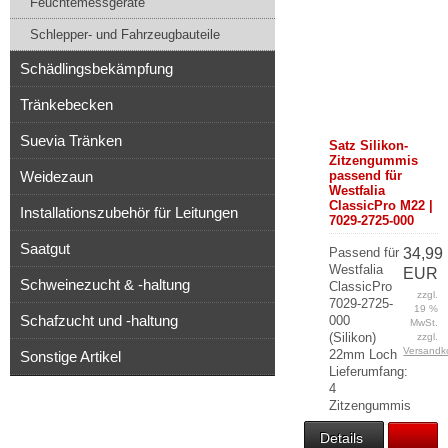
Feuchtemessgeräte
Schlepper- und Fahrzeugbauteile
Schädlingsbekämpfung
Tränkebecken
Suevia Tränken
Satz Silikon-
Zitzengummis
Weidezaun
passend für
Westfalia
ClassicPro M22 |
Installationszubehör für Leitungen
7029-2725-000
Saatgut
Passend für
34,99
Westfalia
EUR
Schweinezucht & -haltung
ClassicPro
zzgl.
7029-2725-
19 %
Schafzucht und -haltung
000
MwSt.
(Silikon)
zzgl.
Versandk
22mm Loch
Sonstige Artikel
Lieferumfang:
4
Zitzengummis
Details