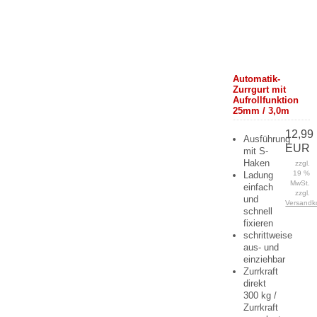
Automatik-
Zurrgurt mit
Aufrollfunktion
25mm / 3,0m
12,99
Ausführung
EUR
mit S-
Haken
zzgl.
19 %
Ladung
MwSt.
einfach
zzgl.
und
Versandk
schnell
fixieren
schrittweise
aus- und
einziehbar
Zurrkraft
direkt
300 kg /
Zurrkraft