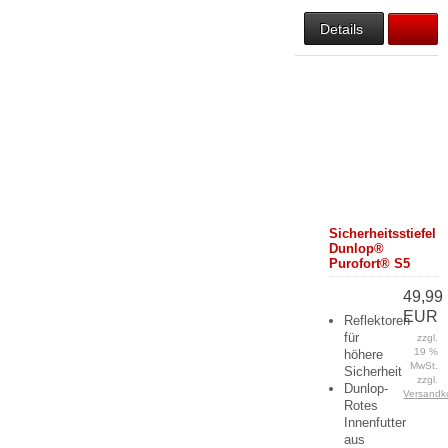
Details
Sicherheitsstiefel
Dunlop®
Purofort® S5
49,99
EUR
Reflektoren
für
zzgl.
19 %
höhere
MwSt.
Sicherheit
zzgl.
Dunlop-
Versandk
Rotes
Innenfutter
aus