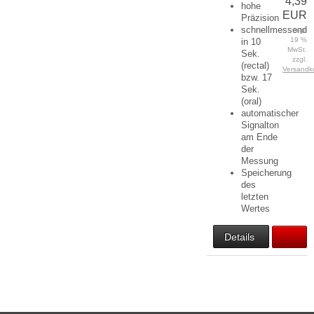
4,39
hohe
EUR
Präzision
schnellmessend
zzgl.
19 %
in 10
MwSt.
Sek.
zzgl.
(rectal)
Versandk
bzw. 17
Sek.
(oral)
automatischer
Signalton
am Ende
der
Messung
Speicherung
des
letzten
Wertes
Details