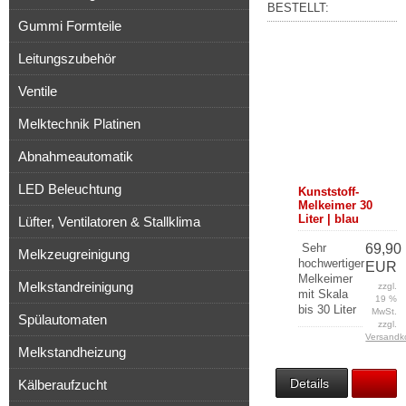
BESTELLT:
Gummi Formteile
Leitungszubehör
Ventile
Melktechnik Platinen
Abnahmeautomatik
LED Beleuchtung
Kunststoff-
Melkeimer 30
Liter | blau
Lüfter, Ventilatoren & Stallklima
Sehr
69,90
Melkzeugreinigung
hochwertiger
EUR
Melkeimer
Melkstandreinigung
zzgl.
mit Skala
19 %
bis 30 Liter
MwSt.
Spülautomaten
zzgl.
Versandk
Melkstandheizung
Details
Kälberaufzucht