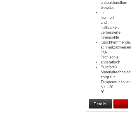
antibakteriellem
Gewebe
in
Komfort
und
Haltbarkeit
verbesserte
Innensohle
rutschhemmende
schmutzabweise
PU-
Profilsohle
antistatisch
Purofort®
Materialtechnolog
sorgt für
Temperaturisolier
bis - 20
°C
Details