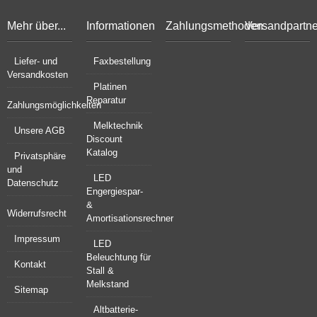
Mehr über...
Informationen
Zahlungsmethoden
Versandpartne
Liefer- und
Faxbestellung
Versandkosten
Platinen
Reparatur
Zahlungsmöglichkeiten
Melktechnik
Unsere AGB
Discount
Katalog
Privatsphäre
und
LED
Datenschutz
Engergiespar-
&
Widerrufsrecht
Amortisationsrechner
Impressum
LED
Beleuchtung für
Kontakt
Stall &
Melkstand
Sitemap
Altbatterie-