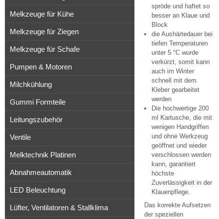
spröde und haftet so
Melkzeuge für Kühe
besser an Klaue und
Block
Melkzeuge für Ziegen
die Aushärtedauer bei
tiefen Temperaturen
Melkzeuge für Schafe
unter 5 °C wurde
verkürzt, somit kann
Pumpen & Motoren
auch im Winter
schnell mit dem
Milchkühlung
Kleber gearbeitet
werden
Gummi Formteile
Die hochwertige 200
ml Kartusche, die mit
Leitungszubehör
wenigen Handgriffen
und ohne Werkzeug
Ventile
geöffnet und wieder
Melktechnik Platinen
verschlossen werden
kann, garantiert
Abnahmeautomatik
höchste
Zuverlässigkeit in der
LED Beleuchtung
Klauenpflege.
Das korrekte Aufsetzen
Lüfter, Ventilatoren & Stallklima
der speziellen