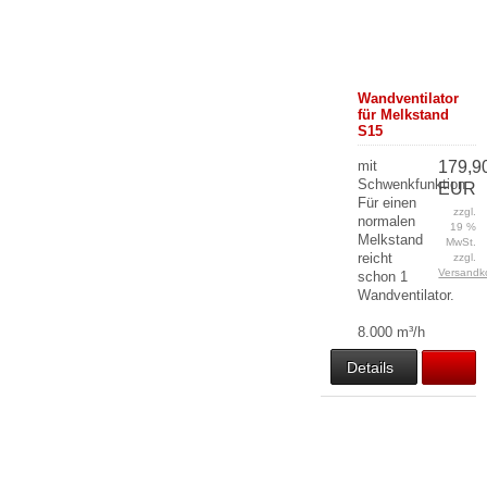
Wandventilator
für Melkstand
S15
mit
179,9
Schwenkfunktion
EUR
Für einen
zzgl.
normalen
19 %
Melkstand
MwSt.
reicht
zzgl.
Versandk
schon 1
Wandventilator.
8.000 m³/h
Details