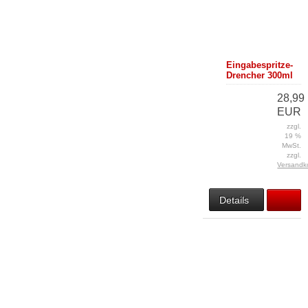
Eingabespritze-
Drencher 300ml
28,99
EUR
zzgl.
19 %
MwSt.
zzgl.
Versandk
Details