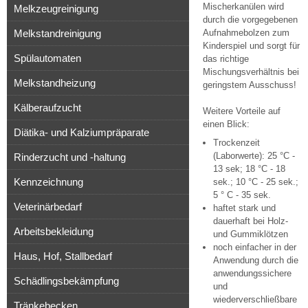
Mischerkanülen wird
Melkzeugreinigung
durch die vorgegebenen
Melkstandreinigung
Aufnahmebolzen zum
Kinderspiel und sorgt für
Spülautomaten
das richtige
Mischungsverhältnis bei
Melkstandheizung
geringstem Ausschuss!
Kälberaufzucht
Weitere Vorteile auf
einen Blick:
Diätika- und Kalziumpräparate
Trockenzeit
(Laborwerte): 25 °C -
Rinderzucht und -haltung
13 sek; 18 °C - 18
Kennzeichnung
sek.; 10 °C - 25 sek.;
5 ° C - 35 sek.
Veterinärbedarf
haftet stark und
dauerhaft bei Holz-
Arbeitsbekleidung
und Gummiklötzen
noch einfacher in der
Haus, Hof, Stallbedarf
Anwendung durch die
anwendungssichere
Schädlingsbekämpfung
und
wiederverschließbare
Tränkebecken