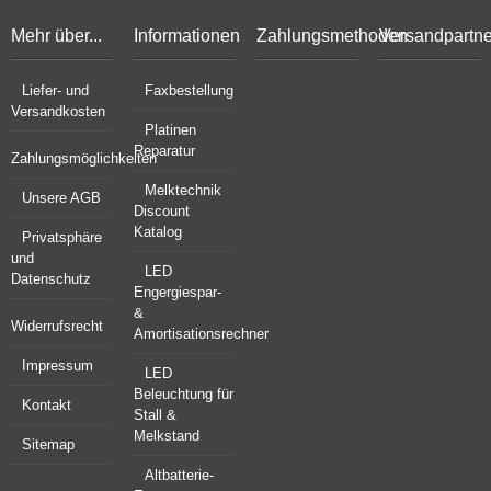
Mehr über...
Informationen
Zahlungsmethoden
Versandpartne
Liefer- und
Faxbestellung
Versandkosten
Platinen
Reparatur
Zahlungsmöglichkeiten
Melktechnik
Unsere AGB
Discount
Katalog
Privatsphäre
und
LED
Datenschutz
Engergiespar-
&
Widerrufsrecht
Amortisationsrechner
Impressum
LED
Beleuchtung für
Kontakt
Stall &
Melkstand
Sitemap
Altbatterie-