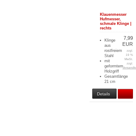
Klauenmesser
Hufmesser,
schmale Klinge |
rechts
7,99
Klinge
EUR
aus
rostfreiem
zzgl.
19 %
Stahl
MwSt.
mit
zzgl.
geformtem
Versandk
Holzgriff
Gesamtlänge
21 cm
Details