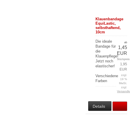
Klauenbandage
EquiLastic,
selbsthaftend,
10cm
Die ideale
ab
Bandage für
1,45
die
EUR
Klauenpflege!
Stückpreis
Jetzt noch
1,95
elastischer!
EUR
zzgl.
Verschiedene
19 %
Farben
MwSt.
zzgl.
Versandk
Details