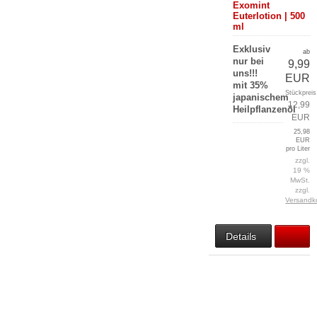
Exomint
Euterlotion | 500
ml
Exklusiv
ab
nur bei
9,99
uns!!!
EUR
mit 35%
Stückpreis
japanischem
12,99
Heilpflanzenöl
EUR
25,98
EUR
pro Liter
zzgl.
19 %
MwSt.
zzgl.
Versandk
Details