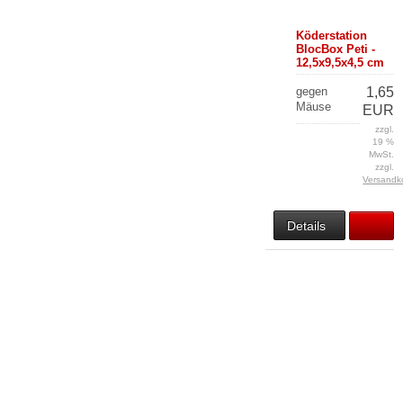
Köderstation
BlocBox Peti -
12,5x9,5x4,5 cm
gegen
1,65
Mäuse
EUR
zzgl.
19 %
MwSt.
zzgl.
Versandk
Details