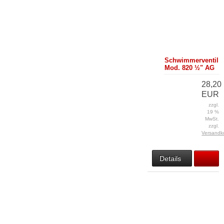
Schwimmerventil
Mod. 820 ½" AG
28,20
EUR
zzgl.
19 %
MwSt.
zzgl.
Versandk
Details