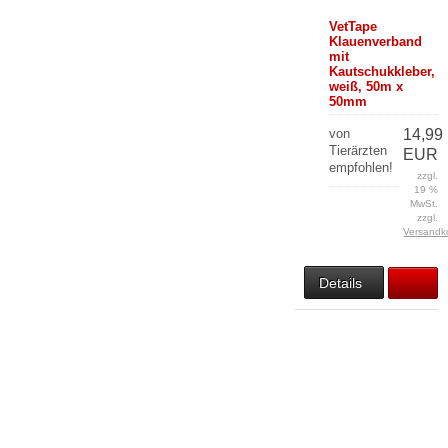
VetTape
Klauenverband
mit
Kautschukkleber,
weiß, 50m x
50mm
von
14,99
Tierärzten
EUR
empfohlen!
zzgl.
19 %
MwSt.
zzgl.
Versandk
Details