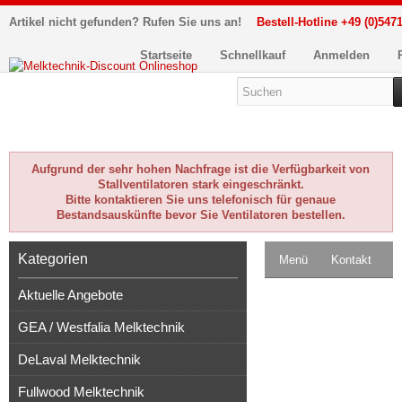
Artikel nicht gefunden? Rufen Sie uns an!
Bestell-Hotline +49 (0)5471
Startseite
Schnellkauf
Anmelden
Aufgrund der sehr hohen Nachfrage ist die Verfügbarkeit von
Stallventilatoren stark eingeschränkt.
Bitte kontaktieren Sie uns telefonisch für genaue
Bestandsauskünfte bevor Sie Ventilatoren bestellen.
Kategorien
Menü
Kontakt
Aktuelle Angebote
Impressum
GEA / Westfalia Melktechnik
Kasse
DeLaval Melktechnik
Warenkorb
0
Fullwood Melktechnik
Artikel
Merkzettel
0