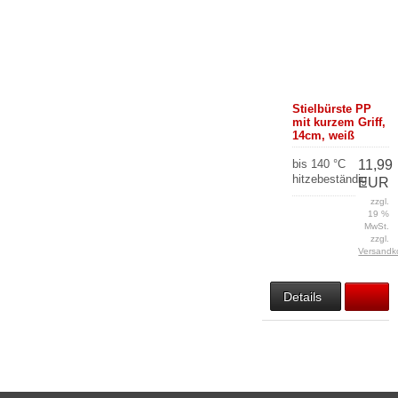
Stielbürste PP
mit kurzem Griff,
14cm, weiß
bis 140 °C
11,99
hitzebeständig
EUR
zzgl.
19 %
MwSt.
zzgl.
Versandk
Details