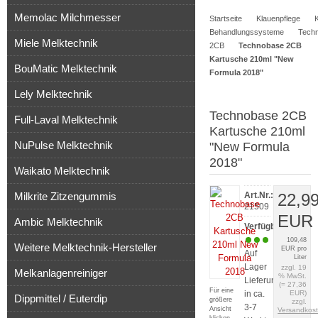
Memolac Milchmesser
Startseite
Klauenpflege
Artikel
Behandlungssysteme
Tech
Miele Melktechnik
2CB
Technobase 2CB
Kartusche 210ml "New
BouMatic Melktechnik
Formula 2018"
Lely Melktechnik
Technobase 2CB
Full-Laval Melktechnik
Kartusche 210ml
NuPulse Melktechnik
"New Formula
2018"
Waikato Melktechnik
Milkrite Zitzengummis
Art.Nr.:
22,9
21509
EUR
Ambic Melktechnik
Verfügbarkeit:
109,48
Weitere Melktechnik-Hersteller
EUR pro
Auf
Liter
Lager
zzgl. 19
Melkanlagenreiniger
% MwSt.
Lieferung
(= 27,36
Für eine
in ca.
EUR)
Dippmittel / Euterdip
größere
zzgl.
3-7
Ansicht
Versandkos