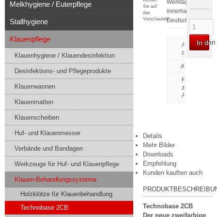
klicken
Werktagen
Melkhygiene / Euterpflege
Sie auf
innerhalb
das
Vorschaubild
Deutschlands
Stallhygiene
Klauenpflege
In de
Artikeldatenbl
drucken
Klauenhygiene / Klauendesinfektion
Desinfektions- und Pflegeprodukte
Frage
Klauenwannen
zu
Artikel
Klauenmatten
Klauenscheiben
Huf- und Klauenmesser
Details
Mehr Bilder
Verbände und Bandagen
Downloads
Empfehlung
Werkzeuge für Huf- und Klauenpflege
Kunden kauften auch
Klauen-Behandlungssysteme
PRODUKTBESCHREIBU
Holzklötze für Klauenbehandlung
Technobase 2CB
Technobase 2CB
Der neue zweifarbige