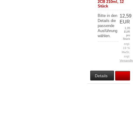
2CB 210ml, 12
Stück
Bitte in den
12,59
Details die
EUR
passende
1,05
Ausführung
EUR
wählen.
pro
Stück
zzgl.
19 %
MwSt.
zzgl.
Versandk
Details