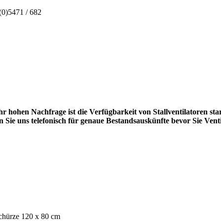
(0)5471 / 682
r hohen Nachfrage ist die Verfügbarkeit von Stallventilatoren sta
n Sie uns telefonisch für genaue Bestandsauskünfte bevor Sie Venti
chürze 120 x 80 cm